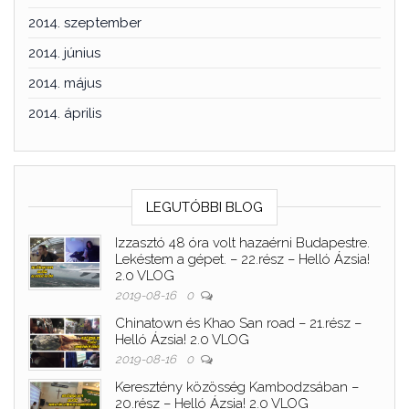
2014. szeptember
2014. június
2014. május
2014. április
LEGUTÓBBI BLOG
Izzasztó 48 óra volt hazaérni Budapestre.
Lekéstem a gépet. – 22.rész – Helló Ázsia!
2.0 VLOG
2019-08-16
0
Chinatown és Khao San road – 21.rész –
Helló Ázsia! 2.0 VLOG
2019-08-16
0
Keresztény közösség Kambodzsában –
20.rész – Helló Ázsia! 2.0 VLOG