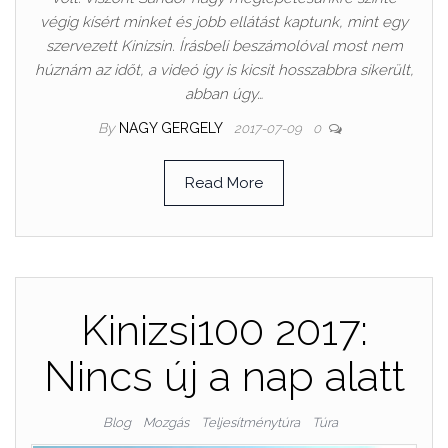
végig kísért minket és jobb ellátást kaptunk, mint egy
szervezett Kinizsin. Írásbeli beszámolóval most nem
húznám az időt, a videó így is kicsit hosszabbra sikerült,
abban úgy…
By
NAGY GERGELY
2017-07-09
0
Read More
Kinizsi100 2017:
Nincs új a nap alatt
Blog
Mozgás
Teljesítménytúra
Túra