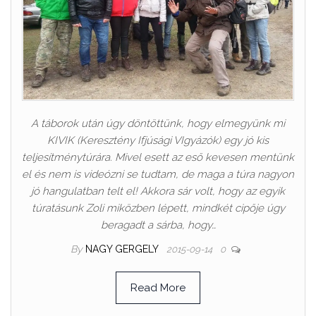
A táborok után úgy döntöttünk, hogy elmegyünk mi
KIVIK (Keresztény Ifjúsági VIgyázók) egy jó kis
teljesítménytúrára. Mivel esett az eső kevesen mentünk
el és nem is videózni se tudtam, de maga a túra nagyon
jó hangulatban telt el! Akkora sár volt, hogy az egyik
túratásunk Zoli miközben lépett, mindkét cipője úgy
beragadt a sárba, hogy…
By
NAGY GERGELY
2015-09-14
0
Read More