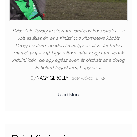
Sziasztok! Tavaly le akartam zárni egy korszakot: 2 – 2
volt az állás én és a Kinizsi 100 kilométere között.
Végigmentem, de időn kívül. Így az állás döntetlen
maradt (2,5 – 2,5). Úgy voltam vele, hogy nem fogok
indulni idén, de egy egész éven át piszkált ez a dolog.
El kellett fogadnom, hogy ez a…
By
NAGY GERGELY
2019-06-01
0
Read More