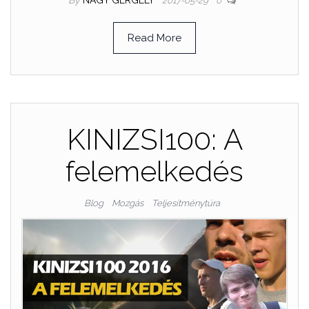
By
NAGY GERGELY
2017-05-29
0
Read More
KINIZSI100: A
felemelkedés
Blog
Mozgás
Teljesítménytúra