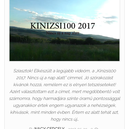
Sziasztok! Elkészült a legújabb videóm, a „Kinizsi100
2017: Nincs új a nap alatt” címmel. Jó szórakozást
kívánok hozzá, remélem ez is elnyeri tetszéseteket!
Azért választottam ezt a címet, mert megdöbbentő volt
számomra, hogy harmadjára szinte óramű pontossággal
ugyanakkor értek engem ugyanazok a nehézségek,
kihívások, mint minden évben. Értem ez alatt tehát azt,
hogy nincs új…