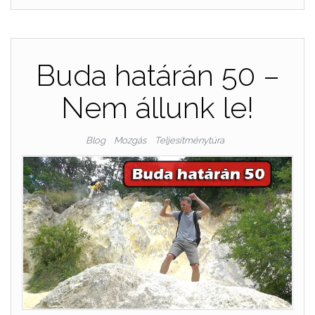
Buda határán 50 –
Nem állunk le!
Blog
Mozgás
Teljesítménytúra