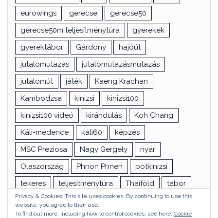
eurowings
gerecse
gerecse50
gerecse50m teljesítménytúra
gyerekek
gyerektábor
Gárdony
hajóút
jutalomutazás
jutalomutazásmutazás
jutalomút
játék
Kaeng Krachan
Kambodzsa
kinizsi
kinizsi100
kinizsi100 videó
kirándulás
Koh Chang
Káli-medence
káli60
képzés
MSC Preziosa
Nagy Gergely
nyár
Olaszország
Phnon Phnen
pótkinizsi
tekeres
teljesítménytúra
Thaiföld
tábor
Privacy & Cookies: This site uses cookies. By continuing to use this
túra
utazás
vizsga
Ázsia
website, you agree to their use.
To find out more, including how to control cookies, see here:
Cookie