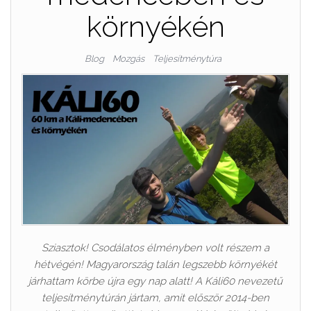
környékén
Blog
Mozgás
Teljesítménytúra
Sziasztok! Csodálatos élményben volt részem a
hétvégén! Magyarország talán legszebb környékét
járhattam körbe újra egy nap alatt! A Káli60 nevezetű
teljesítménytúrán jártam, amit először 2014-ben