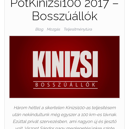
PótKinizsi100 2017 –
Bosszúállók
Blog
Mozgás
Teljesítménytúra
Három héttel a sikertelen Kinizsi100-as teljesítésem
után nekiindultunk még egyszer a 100 km-es távnak.
Ezúttal privát szervezésben, ami nagyon új és ijesztő
volt. Viszont Sándor nagy meglepetésünkre szinte