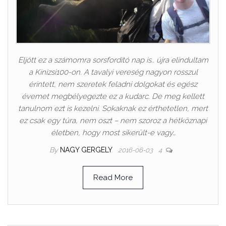
Eljött ez a számomra sorsfordító nap is.. újra elindultam
a Kinizsi100-on. A tavalyi vereség nagyon rosszul
érintett, nem szeretek feladni dolgokat és egész
évemet megbélyegezte ez a kudarc. De meg kellett
tanulnom ezt is kezelni. Sokaknak ez érthetetlen, mert
ez csak egy túra, nem oszt – nem szoroz a hétköznapi
életben, hogy most sikerült-e vagy…
By
NAGY GERGELY
2016-06-03
4
Read More