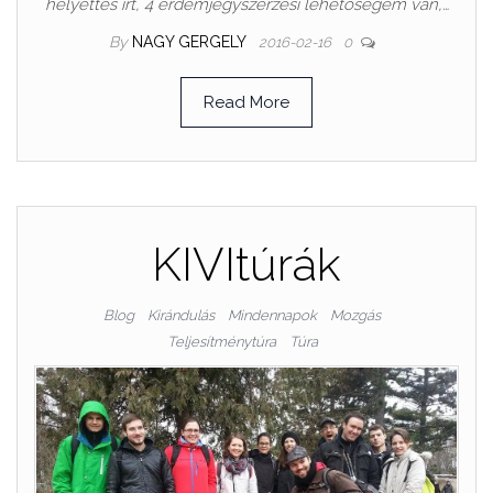
helyettes írt, 4 érdemjegyszerzési lehetőségem van,…
By
NAGY GERGELY
2016-02-16
0
Read More
KIVItúrák
Blog
Kirándulás
Mindennapok
Mozgás
Teljesítménytúra
Túra