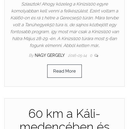
Sziasztok! Ahogy közeleg a Kinizsi100 egyre
komolyabban kell venni a felkészülést. Ezért voltam a
Káli60-on és rá 1 hétre a Gerecse50 túrán. Mára tervbe
volt a Tanúhegyek50 túra is, de sajnos közbejött egy
fontosabb program, így most már csak a Kinizsi100 van
hátra Május 28-29.-én. A Kinizsi100 túrára most 5-6an
fogunk elmenni. Abból ketten már…
By
NAGY GERGELY
2016-05-14
0
Read More
60 km a Káli-
medencében és