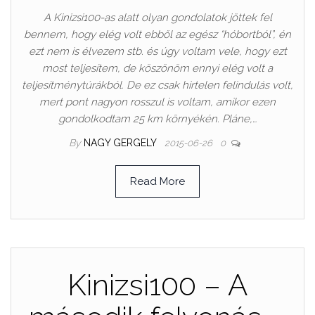
A Kinizsi100-as alatt olyan gondolatok jöttek fel
bennem, hogy elég volt ebből az egész “hóbortból”, én
ezt nem is élvezem stb. és úgy voltam vele, hogy ezt
most teljesítem, de köszönöm ennyi elég volt a
teljesítménytúrákból. De ez csak hirtelen felindulás volt,
mert pont nagyon rosszul is voltam, amikor ezen
gondolkodtam 25 km környékén. Pláne,…
By
NAGY GERGELY
2015-06-26
0
Read More
Kinizsi100 – A