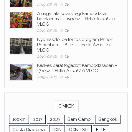
2019-08-16
0
A nagy találkozás régi kambodzsai
barátaimmal – 19.rész – Helló Ázsia! 2.0
VLOG
2019-08-16
0
Nyomasztó, de fontos program Phnon
Phnenben – 18.rész – Helló Ázsia! 2.0
VLOG
2019-08-16
0
Kedves barát fogadott Kambodzsában –
17.rész – Helló Ázsia! 2.0 VLOG
2019-08-16
0
CÍMKÉK
100km
2017
2019
Bam Camp
Bangkok
Costa Diadema
DXN
DXN TSIP
ELTE