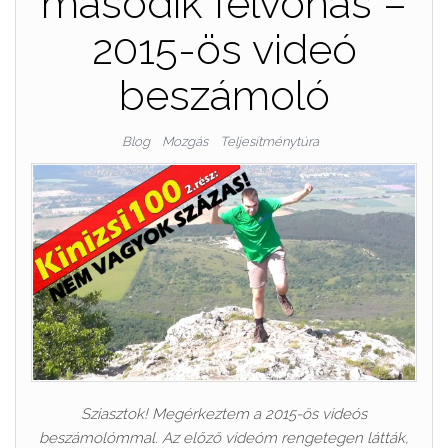
második felvonás –
2015-ös videó
beszámoló
Blog
Mozgás
Teljesítménytúra
Sziasztok! Megérkeztem a 2015-ös videós
beszámolómmal. Az előző videóm rengetegen látták,