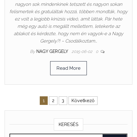
nagyon sok mindenkinek tetszett és nagyon sokan
felismertek és gratuláltak hozzá, többen mondták, hogy
ez volt a legjobb kinizsis videó, amit láttak. Pár hete
még egy autó is megállt mellettem, letekerte az
ablakot és kérdezte, hogy nem én vagyok-e a Nagy
Gergely?! – Csodálkoztam…
By
NAGY GERGELY
2015-06-02
0
Read More
1
2
3
Következő
KERESÉS