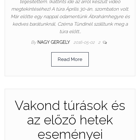
teljesítettem. (kattints ide az arról készült videó
megtekintéséhez) A túra Április 30-án, szombaton volt.
Már előtte egy nappal odamentünk Ábrahámhegyre és
kedves barátunknál, Czérna Tündinél szálltunk meg a
túra előtt…
By
NAGY GERGELY
2016-05-02
2
Read More
Vakond túrások és
az előző hetek
eseményei