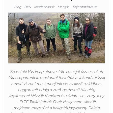
Blog
DXN
Mindennapok
Mozgás
Teljesítménytúra
Sziasztok! Vasárnap elneveztük a már jól összeszokott
túracsoportunkat: mostantól felvettük a Vakond túrások
nevet! Viszont most menjünk vissza kicsit az időben..
hogyan telt eddig a 2016-os évem? Hát elég
izgalmasan! Nézzük tömören és vázlatosan.. 2015.01.07
– ELTE Tanító képző: Ének vizsga nem sikerült,
majdnem megszűnt a hallgatói jogviszony. Dékán