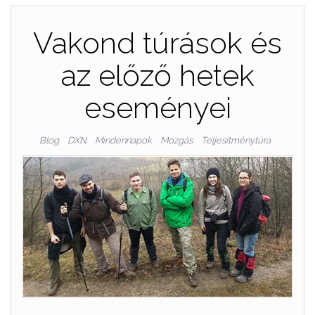
Vakond túrások és
az előző hetek
eseményei
Blog
DXN
Mindennapok
Mozgás
Teljesítménytúra