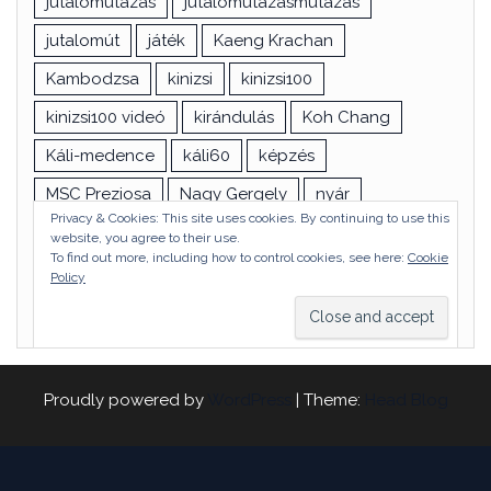
jutalomutazás
jutalomutazásmutazás
jutalomút
játék
Kaeng Krachan
Kambodzsa
kinizsi
kinizsi100
kinizsi100 videó
kirándulás
Koh Chang
Káli-medence
káli60
képzés
MSC Preziosa
Nagy Gergely
nyár
Privacy & Cookies: This site uses cookies. By continuing to use this
Olaszország
Phnon Phnen
pótkinizsi
website, you agree to their use.
To find out more, including how to control cookies, see here:
Cookie
tekeres
teljesítménytúra
Thaiföld
tábor
Policy
túra
utazás
vizsga
Ázsia
Proudly powered by
WordPress
|
Theme:
Head Blog