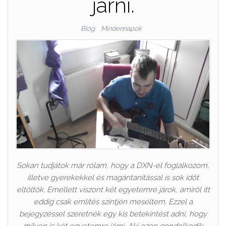
járni.
Blog
Mindennapok
Sokan tudjátok már rólam, hogy a DXN-el foglalkozom,
illetve gyerekekkel és magántanítással is sok időt
eltöltök. Emellett viszont két egyetemre járok, amiről itt
eddig csak említés szintjén meséltem. Ezzel a
bejegyzéssel szeretnék egy kis betekintést adni, hogy