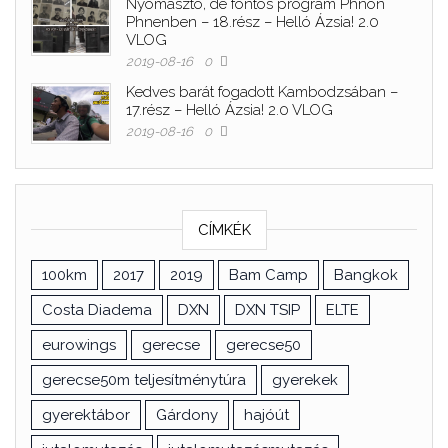
Nyomasztó, de fontos program Phnon
Phnenben – 18.rész – Helló Ázsia! 2.0
VLOG
2019-08-16
0
Kedves barát fogadott Kambodzsában –
17.rész – Helló Ázsia! 2.0 VLOG
2019-08-16
0
CÍMKÉK
100km
2017
2019
Bam Camp
Bangkok
Costa Diadema
DXN
DXN TSIP
ELTE
eurowings
gerecse
gerecse50
gerecse50m teljesítménytúra
gyerekek
gyerektábor
Gárdony
hajóút