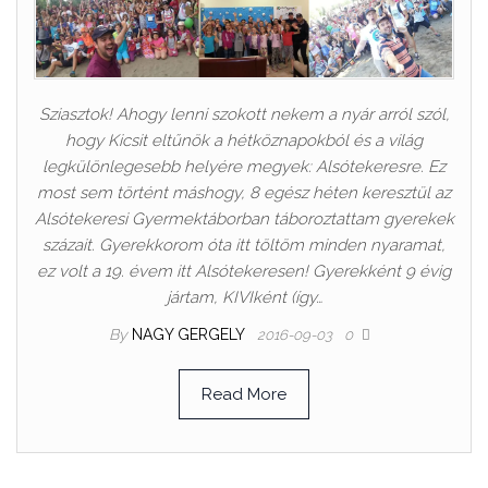
Sziasztok! Ahogy lenni szokott nekem a nyár arról szól,
hogy Kicsit eltűnök a hétköznapokból és a világ
legkülönlegesebb helyére megyek: Alsótekeresre. Ez
most sem történt máshogy, 8 egész héten keresztül az
Alsótekeresi Gyermektáborban táboroztattam gyerekek
százait. Gyerekkorom óta itt töltöm minden nyaramat,
ez volt a 19. évem itt Alsótekeresen! Gyerekként 9 évig
jártam, KIVIként (így…
By
NAGY GERGELY
2016-09-03
0
Read More