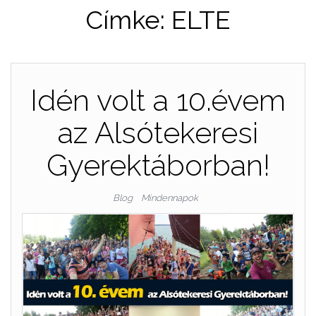
Címke:
ELTE
Idén volt a 10.évem
az Alsótekeresi
Gyerektáborban!
Blog
Mindennapok