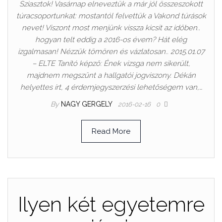
Sziasztok! Vasárnap elneveztük a már jól összeszokott
túracsoportunkat: mostantól felvettük a Vakond túrások
nevet! Viszont most menjünk vissza kicsit az időben..
hogyan telt eddig a 2016-os évem? Hát elég
izgalmasan! Nézzük tömören és vázlatosan.. 2015.01.07
– ELTE Tanító képző: Ének vizsga nem sikerült,
majdnem megszűnt a hallgatói jogviszony. Dékán
helyettes írt, 4 érdemjegyszerzési lehetőségem van,…
By
NAGY GERGELY
2016-02-16
0
Read More
Ilyen két egyetemre