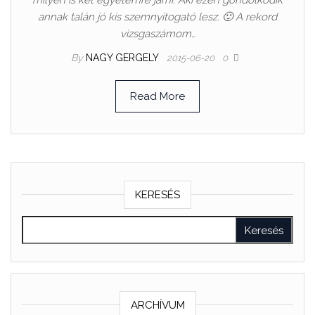
milyen is két egyetemre járni. Aki ezen gondolkodik
annak talán jó kis szemnyitogató lesz. 🙂 A rekord
vizsgaszámom…
By
NAGY GERGELY
2015-06-20
0
Read More
KERESÉS
ARCHÍVUM