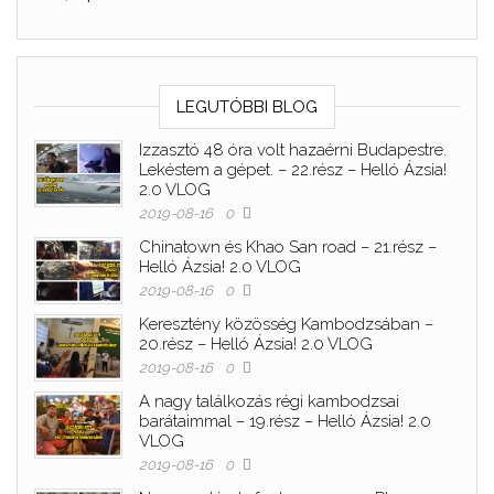
LEGUTÓBBI BLOG
Izzasztó 48 óra volt hazaérni Budapestre.
Lekéstem a gépet. – 22.rész – Helló Ázsia!
2.0 VLOG
2019-08-16
0
Chinatown és Khao San road – 21.rész –
Helló Ázsia! 2.0 VLOG
2019-08-16
0
Keresztény közösség Kambodzsában –
20.rész – Helló Ázsia! 2.0 VLOG
2019-08-16
0
A nagy találkozás régi kambodzsai
barátaimmal – 19.rész – Helló Ázsia! 2.0
VLOG
2019-08-16
0