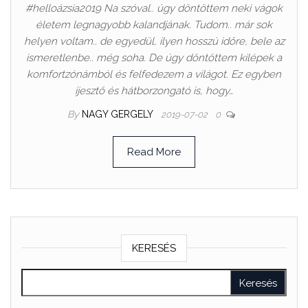
#helloázsia2019 Na szóval.. úgy döntöttem neki vágok
életem legnagyobb kalandjának. Tudom.. már sok
helyen voltam.. de egyedül, ilyen hosszú időre, bele az
ismeretlenbe.. még soha. De úgy döntöttem kilépek a
komfortzónámból és felfedezem a világot. Ez egyben
ijesztő és hátborzongató is, hogy…
By
NAGY GERGELY
2019-07-02
0
Read More
KERESÉS