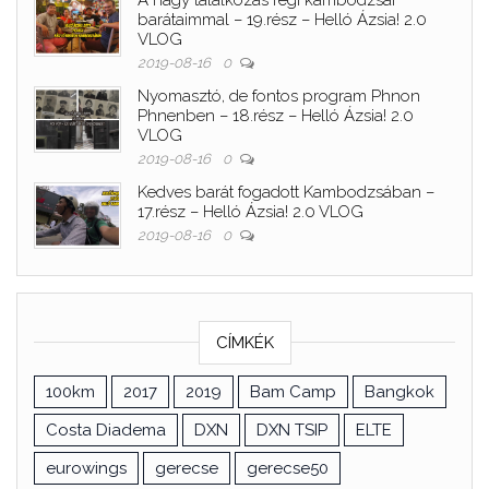
A nagy találkozás régi kambodzsai
barátaimmal – 19.rész – Helló Ázsia! 2.0
VLOG
2019-08-16
0
Nyomasztó, de fontos program Phnon
Phnenben – 18.rész – Helló Ázsia! 2.0
VLOG
2019-08-16
0
Kedves barát fogadott Kambodzsában –
17.rész – Helló Ázsia! 2.0 VLOG
2019-08-16
0
CÍMKÉK
100km
2017
2019
Bam Camp
Bangkok
Costa Diadema
DXN
DXN TSIP
ELTE
eurowings
gerecse
gerecse50