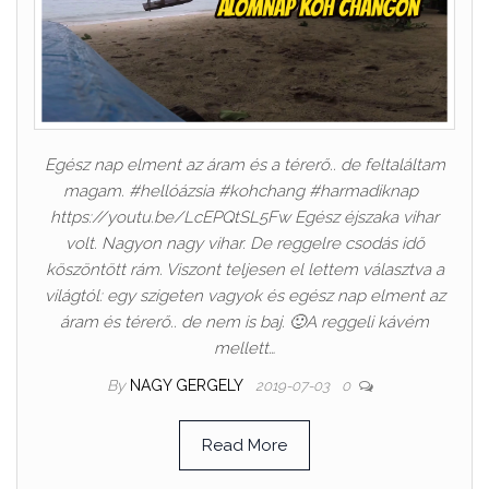
Egész nap elment az áram és a térerő.. de feltaláltam
magam. #hellóázsia #kohchang #harmadiknap
https://youtu.be/LcEPQtSL5Fw Egész éjszaka vihar
volt. Nagyon nagy vihar. De reggelre csodás idő
köszöntött rám. Viszont teljesen el lettem választva a
világtól: egy szigeten vagyok és egész nap elment az
áram és térerő.. de nem is baj. 🙂A reggeli kávém
mellett…
By
NAGY GERGELY
2019-07-03
0
Read More