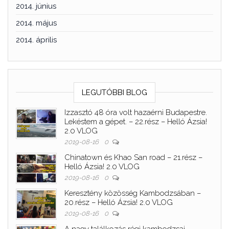
2014. június
2014. május
2014. április
LEGUTÓBBI BLOG
Izzasztó 48 óra volt hazaérni Budapestre.
Lekéstem a gépet. – 22.rész – Helló Ázsia!
2.0 VLOG
2019-08-16
0
Chinatown és Khao San road – 21.rész –
Helló Ázsia! 2.0 VLOG
2019-08-16
0
Keresztény közösség Kambodzsában –
20.rész – Helló Ázsia! 2.0 VLOG
2019-08-16
0