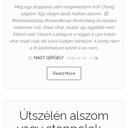
Még egy stoppolás után megérkeztem Koh Chang
szigetre. Egy stégre épült házban alszom.. 🙂
#hellóázsia2019 #masodiknap #kohchang Az éjszaka
kellemes volt. Óriasi vihar, zivatar, így legalább nem
főttem szét. Viszont a jetlag és a reggel is újra induló
vihar miatt csak dél körül tudtam elindulni. A komp nem
a fő kikötőhelyen kötött ki és nem…
By
NAGY GERGELY
2019-07-02
0
Read More
Útszélén alszom