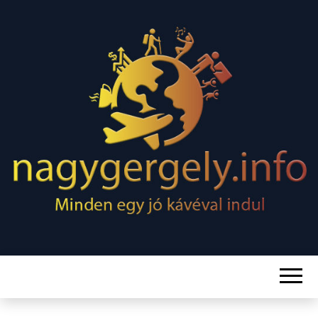
Minden egy jó kávéval indul
NAGY
GERGELY