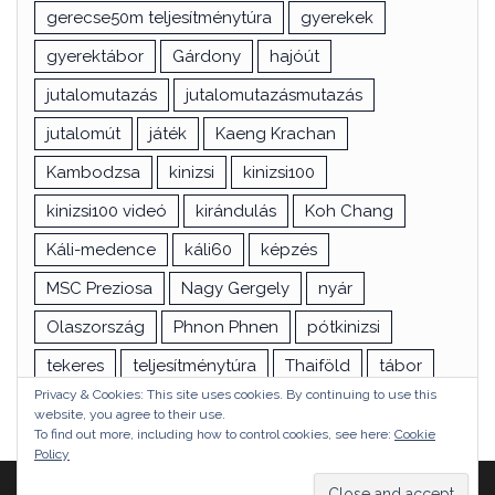
gerecse50m teljesítménytúra
gyerekek
gyerektábor
Gárdony
hajóút
jutalomutazás
jutalomutazásmutazás
jutalomút
játék
Kaeng Krachan
Kambodzsa
kinizsi
kinizsi100
kinizsi100 videó
kirándulás
Koh Chang
Káli-medence
káli60
képzés
MSC Preziosa
Nagy Gergely
nyár
Olaszország
Phnon Phnen
pótkinizsi
tekeres
teljesítménytúra
Thaiföld
tábor
Privacy & Cookies: This site uses cookies. By continuing to use this
túra
utazás
vizsga
Ázsia
website, you agree to their use.
To find out more, including how to control cookies, see here:
Cookie
Policy