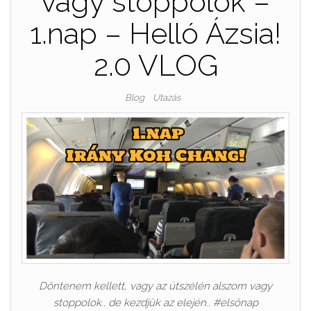
vagy stoppolok –
1.nap – Helló Ázsia!
2.0 VLOG
Blog
Utazás
Döntenem kellett, vagy az útszélén alszom vagy
stoppolok.. de kezdjük az elején.. #elsőnap