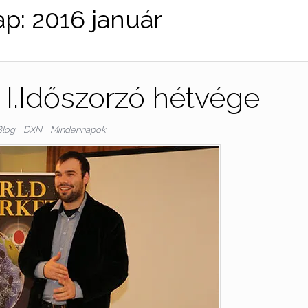
ap:
2016 január
z I.Időszorzó hétvége
Blog
DXN
Mindennapok