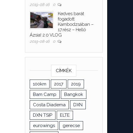
2019-08-16
0
Kedves barát
fogadott
Kambodzsában –
17.rész – Helló
Ázsia! 2.0 VLOG
2019-08-16
0
CÍMKÉK
100km
2017
2019
Bam Camp
Bangkok
Costa Diadema
DXN
DXN TSIP
ELTE
eurowings
gerecse