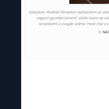
Sziasztok! Múlthét Pénteken befejeztem az utolsó
nagyon gyorsan lement, szinte észre se vet
lecsökkent a vizsgák száma, most már a s
By
NA