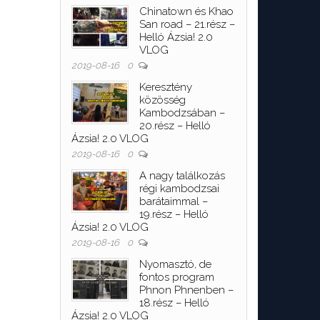
Chinatown és Khao
San road – 21.rész –
Helló Ázsia! 2.0
VLOG
2019-08-16
0
Keresztény
közösség
Kambodzsában –
20.rész – Helló
Ázsia! 2.0 VLOG
2019-08-16
0
A nagy találkozás
régi kambodzsai
barátaimmal –
19.rész – Helló
Ázsia! 2.0 VLOG
2019-08-16
0
Nyomasztó, de
fontos program
Phnon Phnenben –
18.rész – Helló
Ázsia! 2.0 VLOG