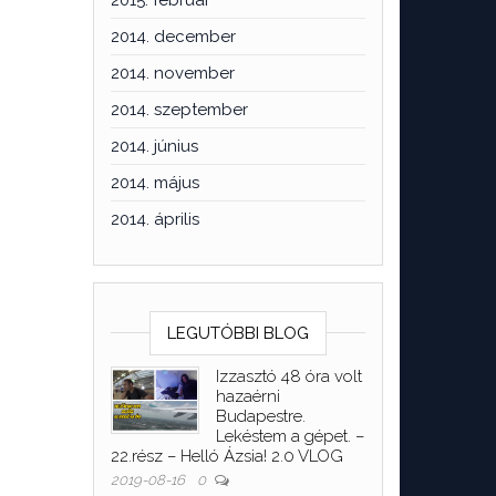
2015. február
2014. december
2014. november
2014. szeptember
2014. június
2014. május
2014. április
LEGUTÓBBI BLOG
Izzasztó 48 óra volt
hazaérni
Budapestre.
Lekéstem a gépet. –
22.rész – Helló Ázsia! 2.0 VLOG
2019-08-16
0