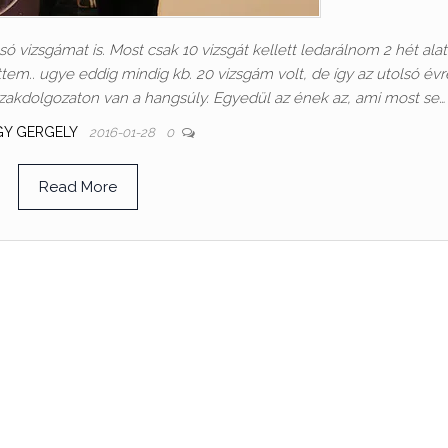
 vizsgámat is. Most csak 10 vizsgát kellett ledarálnom 2 hét alat
tem.. ugye eddig mindig kb. 20 vizsgám volt, de így az utolsó évr
zakdolgozaton van a hangsúly. Egyedül az ének az, ami most se…
GY GERGELY
2016-01-28
0
Read More