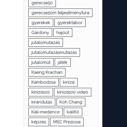
gerecse50
gerecse50m teljesítménytúra
gyerekek
gyerektábor
Gárdony
hajóút
jutalomutazás
jutalomutazásmutazás
jutalomút
játék
Kaeng Krachan
Kambodzsa
kinizsi
kinizsi100
kinizsi100 videó
kirándulás
Koh Chang
Káli-medence
káli60
képzés
MSC Preziosa