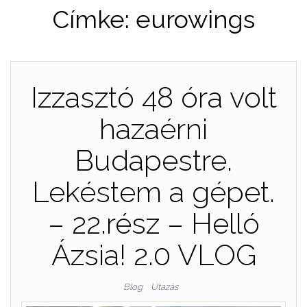
Címke:
eurowings
Izzasztó 48 óra volt
hazaérni
Budapestre.
Lekéstem a gépet.
– 22.rész – Helló
Ázsia! 2.0 VLOG
Blog
Utazás