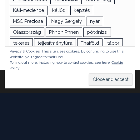
Káli-medence
káli60
képzés
MSC Preziosa
Nagy Gergely
nyár
Olaszország
Phnon Phnen
pótkinizsi
tekeres
teljesítménytúra
Thaiföld
tábor
Privacy & Cookies: This site uses cookies. By continuing to use this
túra
utazás
vizsga
Ázsia
website, you agree to their use.
To find out more, including how to control cookies, see here:
Cookie
Policy
Proudly powered by
WordPress
|
Theme:
Head Blog