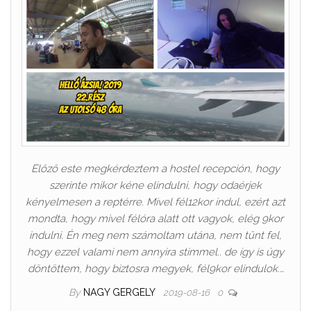
Előző este megkérdeztem a hostel recepción, hogy
szerinte mikor kéne elindulni, hogy odaérjek
kényelmesen a reptérre. Mivel fél12kor indul, ezért azt
mondta, hogy mivel félóra alatt ott vagyok, elég 9kor
indulni. Én meg nem számoltam utána, nem tűnt fel,
hogy ezzel valami nem annyira stimmel.. de így is úgy
döntöttem, hogy biztosra megyek, fél9kor elindulok.…
By
NAGY GERGELY
2019-08-16
0