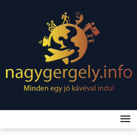
Minden egy jó kávéval indul
NAGY
GERGELY