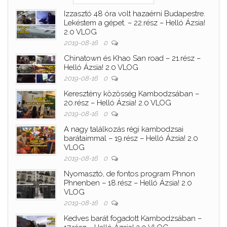
Izzasztó 48 óra volt hazaérni Budapestre.
Lekéstem a gépet. – 22.rész – Helló Ázsia!
2.0 VLOG
2019-08-16
0
Chinatown és Khao San road – 21.rész –
Helló Ázsia! 2.0 VLOG
2019-08-16
0
Keresztény közösség Kambodzsában –
20.rész – Helló Ázsia! 2.0 VLOG
2019-08-16
0
A nagy találkozás régi kambodzsai
barátaimmal – 19.rész – Helló Ázsia! 2.0
VLOG
2019-08-16
0
Nyomasztó, de fontos program Phnon
Phnenben – 18.rész – Helló Ázsia! 2.0
VLOG
2019-08-16
0
Kedves barát fogadott Kambodzsában –