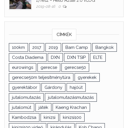
17.rész – Helló Ázsia! 2.0 VLOG
2019-08-16
0
CÍMKÉK
100km
2017
2019
Bam Camp
Bangkok
Costa Diadema
DXN
DXN TSIP
ELTE
eurowings
gerecse
gerecse50
gerecse50m teljesítménytúra
gyerekek
gyerektábor
Gárdony
hajóút
jutalomutazás
jutalomutazásmutazás
jutalomút
játék
Kaeng Krachan
Kambodzsa
kinizsi
kinizsi100
kinizsi100 videó
kirándulás
Koh Chang