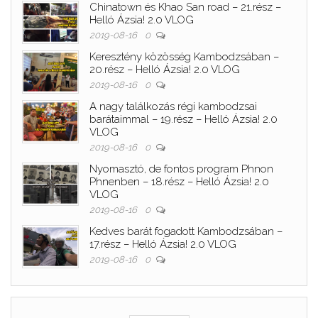
Chinatown és Khao San road – 21.rész –
Helló Ázsia! 2.0 VLOG
2019-08-16
0
Keresztény közösség Kambodzsában –
20.rész – Helló Ázsia! 2.0 VLOG
2019-08-16
0
A nagy találkozás régi kambodzsai
barátaimmal – 19.rész – Helló Ázsia! 2.0
VLOG
2019-08-16
0
Nyomasztó, de fontos program Phnon
Phnenben – 18.rész – Helló Ázsia! 2.0
VLOG
2019-08-16
0
Kedves barát fogadott Kambodzsában –
17.rész – Helló Ázsia! 2.0 VLOG
2019-08-16
0