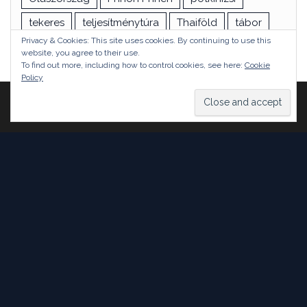
tekeres
teljesítménytúra
Thaiföld
tábor
Privacy & Cookies: This site uses cookies. By continuing to use this
túra
utazás
vizsga
Ázsia
website, you agree to their use.
To find out more, including how to control cookies, see here:
Cookie
Policy
Proudly powered by
WordPress
|
Theme:
Head Blog