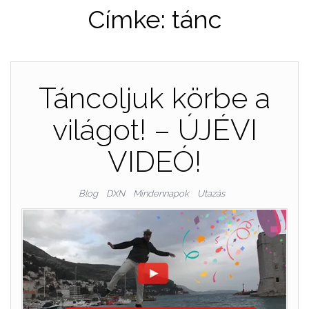
Címke:
tánc
Táncoljuk körbe a
világot! – ÚJÉVI
VIDEÓ!
Blog
DXN
Mindennapok
Utazás