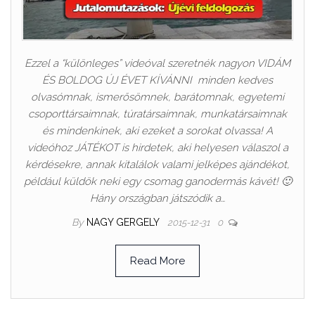
Ezzel a “különleges” videóval szeretnék nagyon VIDÁM
ÉS BOLDOG ÚJ ÉVET KÍVÁNNI minden kedves
olvasómnak, ismerősömnek, barátomnak, egyetemi
csoporttársaimnak, túratársaimnak, munkatársaimnak
és mindenkinek, aki ezeket a sorokat olvassa! A
videóhoz JÁTÉKOT is hirdetek, aki helyesen válaszol a
kérdésekre, annak kitalálok valami jelképes ajándékot,
például küldök neki egy csomag ganodermás kávét! 🙂
Hány országban játszódik a…
By
NAGY GERGELY
2015-12-31
0
Read More