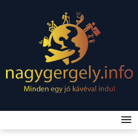
Minden egy jó kávéval indul
NAGY
GERGELY