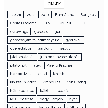
CÍMKÉK
100km
2017
2019
Bam Camp
Bangkok
Costa Diadema
DXN
DXN TSIP
ELTE
eurowings
gerecse
gerecse50
gerecse50m teljesítménytúra
gyerekek
gyerektábor
Gárdony
hajóút
jutalomutazás
jutalomutazásmutazás
jutalomút
játék
Kaeng Krachan
Kambodzsa
kinizsi
kinizsi100
kinizsi100 videó
kirándulás
Koh Chang
Káli-medence
káli60
képzés
MSC Preziosa
Nagy Gergely
nyár
Olaszország
Phnon Phnen
pótkinizsi