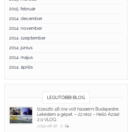
2015. február
2014. december
2014. november
2014. szeptember
2014. június
2014. május
2014. április
LEGUTÓBBI BLOG
Izzasztó 48 óra volt hazaérni Budapestre.
Lekéstem a gépet. – 22.rész – Helló Ázsia!
2.0 VLOG
2019-08-16
0