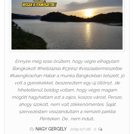
Ennyire még sose örültem, hogy végre elhagytam
Bangkokot! #hellóázsia #13rész #visszaatermészetbe
#kaengkrachan Habár a munka Bangkokban tetszett, jó
volt a gyerekekkel, beszereztem egy új öltönyt.. de
hihetetlenül boldog voltam, hogy végre magam
mögött hagyhattam ezt a zajos, koszos várost. Persze,
ahogy szokott, nem volt zökkenőmentes. Saját
szervezésben visszaindultam a nemzeti parkba
Pénteken. De.. nem indult…
By
NAGY GERGELY
2019-07-26
0