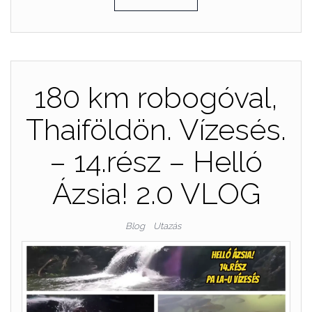
180 km robogóval,
Thaiföldön. Vízesés.
– 14.rész – Helló
Ázsia! 2.0 VLOG
Blog
Utazás