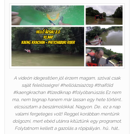
A videón idegesítően jól érzem magam, szóval csak
saját felelősségre! #hellóázsia2019 #thaiföld
#kaengkrachan #tizediknap #folyóbanúszás Ez nem
ma, nem tegnap hanem már lassan egy hete történt..
elcsúsztam a beszámolókkal. Nagyon. De.. ez a nap
valami fergeteges volt! Reggel korábban mentünk
dolgozni, mert ebéd utánra kitűztünk egy programot.
Folytatnom kellett a gazolás a röpipályán.. hű.. hát…