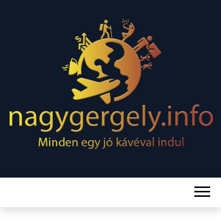
Minden egy jó kávéval indul
NAGY
GERGELY