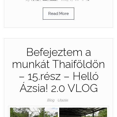
Read More
Befejeztem a
munkát Thaiföldön
– 15.rész – Helló
Ázsia! 2.0 VLOG
Blog
Utazás