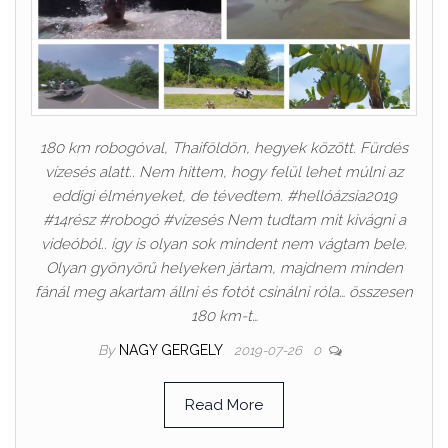
180 km robogóval, Thaiföldön, hegyek között. Fürdés
vízesés alatt.. Nem hittem, hogy felül lehet múlni az
eddigi élményeket, de tévedtem. #hellóázsia2019
#14rész #robogó #vízesés Nem tudtam mit kivágni a
videóból.. így is olyan sok mindent nem vágtam bele.
Olyan gyönyörű helyeken jártam, majdnem minden
fánál meg akartam állni és fotót csinálni róla… összesen
180 km-t…
By
NAGY GERGELY
2019-07-26
0
Read More