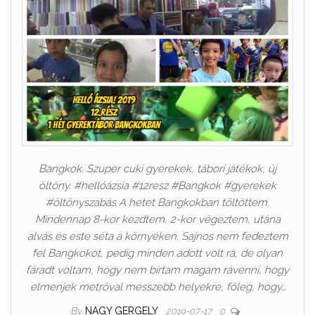
Bangkok. Szuper cuki gyerekek, tábori játékok, új
öltöny. #hellóázsia #12resz #Bangkok #gyerekek
#öltönyszabás A hetet Bangkokban töltöttem.
Mindennap 8-kor kezdtem, 2-kor végeztem, utána
alvás és este séta a környéken. Sajnos nem fedeztem
fel Bangkokot, pedig minden adott volt rá, de olyan
fáradt voltam, hogy nem bírtam magam rávenni, hogy
elmenjek metróval messzebb helyekre, főleg, hogy…
By
NAGY GERGELY
2019-07-17
0