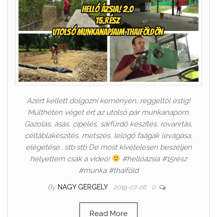
Azért kellett dolgozni keményen, reggeltől estig!
Múlthéten véget ért az utolsó pár munkanapom.
Gazolás, ásás, cipelés, sárfürdő készítés, rovarirtás,
céltáblakészítés, metszés, lelógó faágak levágása,
elégetése.. stb stb De most kivételesen beszéljen
helyettem csak a videó!
#hellóázsia #15rész
#munka #thaiföld
By
NAGY GERGELY
2019-07-26
0
Read More