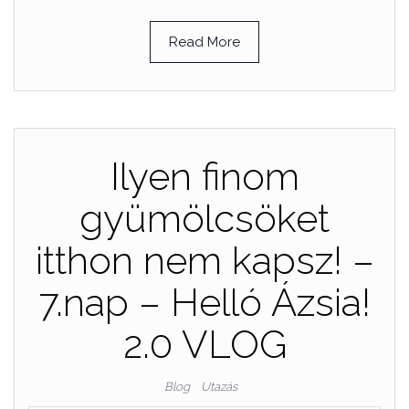
Read More
Ilyen finom
gyümölcsöket
itthon nem kapsz! –
7.nap – Helló Ázsia!
2.0 VLOG
Blog
Utazás