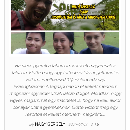
Ha nincs gyerek a táborban, keresek magamnak a
faluban. Előtte pedig egy felfedező “dzsungeltúrán” is
voltam. #hellóázsia2019 #kilencediknap
#kaengkrachan A tegnapi napon el kellett mennem
megnézni egy erdei útnak látszó dolgot. Mondták, hogy
vigyek magammal egy machetét is, hogy ha kell, akkor
csináljak utat a gyerekeknek. Előtte viszont még egy
resortba el kellett mennem, megkérni,…
By
NAGY GERGELY
2019-07-14
0