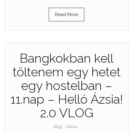
Read More
Bangkokban kell
töltenem egy hetet
egy hostelban –
11.nap – Helló Ázsia!
2.0 VLOG
Blog
Utazás