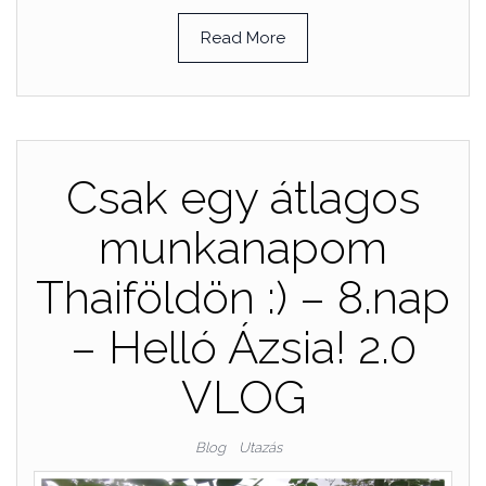
Read More
Csak egy átlagos
munkanapom
Thaiföldön :) – 8.nap
– Helló Ázsia! 2.0
VLOG
Blog
Utazás