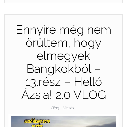
Ennyire még nem
örültem, hogy
elmegyek
Bangkokból –
13.rész – Helló
Ázsia! 2.0 VLOG
Blog
Utazás