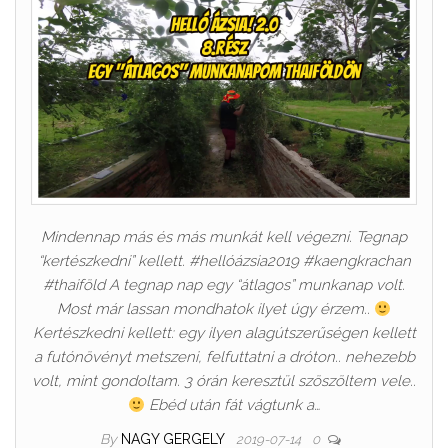
Mindennap más és más munkát kell végezni. Tegnap
“kertészkedni” kellett. #hellóázsia2019 #kaengkrachan
#thaiföld A tegnap nap egy “átlagos” munkanap volt.
Most már lassan mondhatok ilyet úgy érzem..
Kertészkedni kellett: egy ilyen alagútszerűségen kellett
a futónövényt metszeni, felfuttatni a dróton.. nehezebb
volt, mint gondoltam. 3 órán keresztül szöszöltem vele..
Ebéd után fát vágtunk a…
By
NAGY GERGELY
2019-07-14
0