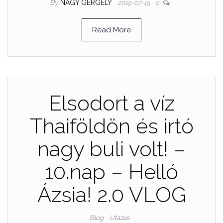
By
NAGY GERGELY
2019-07-15
0
Read More
Elsodort a víz
Thaiföldön és irtó
nagy buli volt! –
10.nap – Helló
Ázsia! 2.0 VLOG
Blog
Utazás