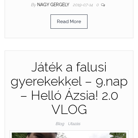
By
NAGY GERGELY
2019-07-14
0
Read More
Játék a falusi
gyerekekkel – 9.nap
– Helló Ázsia! 2.0
VLOG
Blog
Utazás