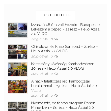
LEGUTÓBBI BLOG
Izzasztó 48 óra volt hazaérni Budapestre.
Lekéstem a gépet. – 22.rész – Helló Ázsia!
2.0 VLOG
2019-08-16
0
Chinatown és Khao San road – 21.rész –
Helló Ázsia! 2.0 VLOG
2019-08-16
0
Keresztény közösség Kambodzsában –
20.rész – Helló Ázsia! 2.0 VLOG
2019-08-16
0
A nagy találkozás régi kambodzsai
barátaimmal – 19.rész – Helló Ázsia! 2.0
VLOG
2019-08-16
0
Nyomasztó, de fontos program Phnon
Phnenben – 18.rész – Helló Ázsia! 2.0