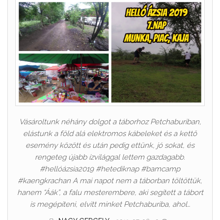
Vásároltunk néhány dolgot a táborhoz Petchaburiban,
elástunk a föld alá elektromos kábeleket és a kettő
esemény között és után pedig ettünk, jó sokat, és
rengeteg újabb ízvilággal lettem gazdagabb.
#hellóázsia2019 #hetediknap #bamcamp
#kaengkrachan A mai napot nem a táborban töltöttük,
hanem “Áák”, a falu mesterembere, aki segített a tábort
is megépíteni, elvitt minket Petchaburiba, ahol…