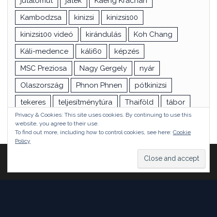
jutalomút
játék
Kaeng Krachan
Kambodzsa
kinizsi
kinizsi100
kinizsi100 videó
kirándulás
Koh Chang
Káli-medence
káli60
képzés
MSC Preziosa
Nagy Gergely
nyár
Olaszország
Phnon Phnen
pótkinizsi
tekeres
teljesítménytúra
Thaiföld
tábor
Privacy & Cookies: This site uses cookies. By continuing to use this
túra
utazás
vizsga
Ázsia
website, you agree to their use.
To find out more, including how to control cookies, see here:
Cookie
Policy
Proudly powered by
WordPress
|
Theme:
Head Blog