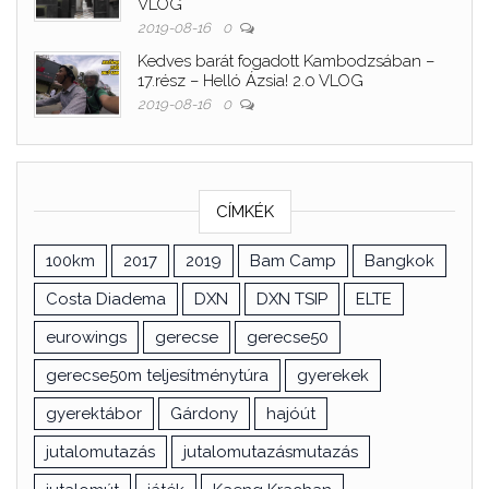
VLOG
2019-08-16
0
Kedves barát fogadott Kambodzsában –
17.rész – Helló Ázsia! 2.0 VLOG
2019-08-16
0
CÍMKÉK
100km
2017
2019
Bam Camp
Bangkok
Costa Diadema
DXN
DXN TSIP
ELTE
eurowings
gerecse
gerecse50
gerecse50m teljesítménytúra
gyerekek
gyerektábor
Gárdony
hajóút
jutalomutazás
jutalomutazásmutazás