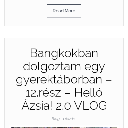
Read More
Bangkokban
dolgoztam egy
gyerektáborban –
12.rész – Helló
Ázsia! 2.0 VLOG
Blog
Utazás