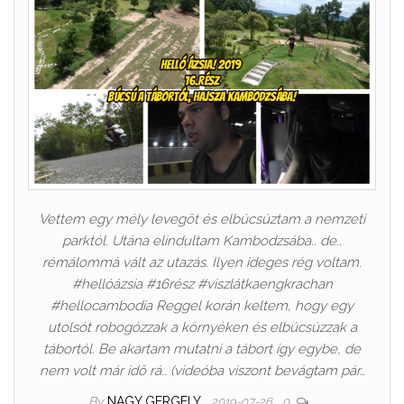
Vettem egy mély levegőt és elbúcsúztam a nemzeti
parktól. Utána elindultam Kambodzsába.. de..
rémálommá vált az utazás. Ilyen ideges rég voltam.
#hellóázsia #16rész #viszlátkaengkrachan
#hellocambodia Reggel korán keltem, hogy egy
utolsót robogózzak a környéken és elbúcsúzzak a
tábortól. Be akartam mutatni a tábort így egybe, de
nem volt már idő rá.. (videóba viszont bevágtam pár…
By
NAGY GERGELY
2019-07-26
0