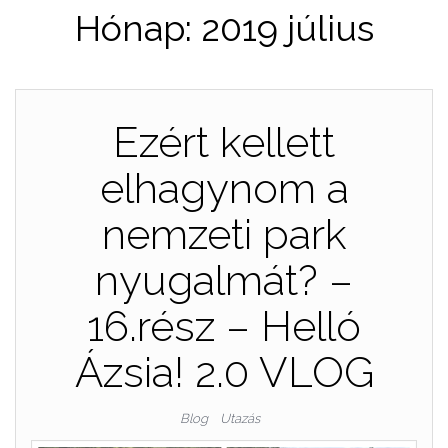
Hónap:
2019 július
Ezért kellett
elhagynom a
nemzeti park
nyugalmát? –
16.rész – Helló
Ázsia! 2.0 VLOG
Blog
Utazás