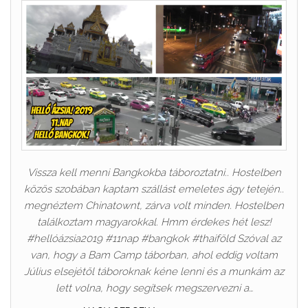
Vissza kell menni Bangkokba táboroztatni.. Hostelben
közös szobában kaptam szállást emeletes ágy tetején..
megnéztem Chinatownt, zárva volt minden. Hostelben
találkoztam magyarokkal. Hmm érdekes hét lesz!
#hellóázsia2019 #11nap #bangkok #thaiföld Szóval az
van, hogy a Bam Camp táborban, ahol eddig voltam
Július elsejétől táboroknak kéne lenni és a munkám az
lett volna, hogy segítsek megszervezni a…