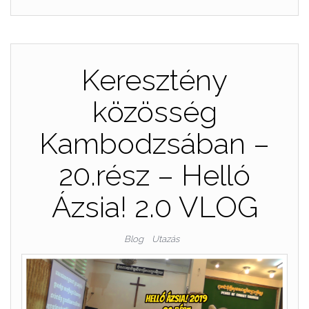
Keresztény
közösség
Kambodzsában –
20.rész – Helló
Ázsia! 2.0 VLOG
Blog
Utazás