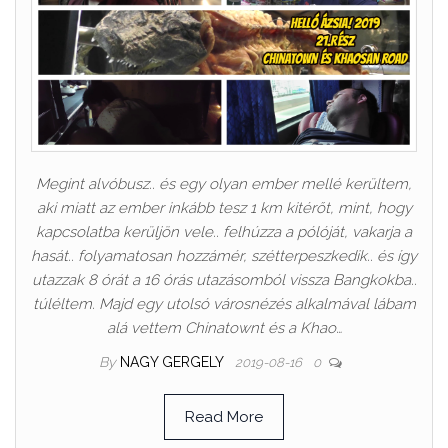
Megint alvóbusz.. és egy olyan ember mellé kerültem,
aki miatt az ember inkább tesz 1 km kitérőt, mint, hogy
kapcsolatba kerüljön vele.. felhúzza a pólóját, vakarja a
hasát.. folyamatosan hozzámér, szétterpeszkedik.. és így
utazzak 8 órát a 16 órás utazásomból vissza Bangkokba..
túléltem. Majd egy utolsó városnézés alkalmával lábam
alá vettem Chinatownt és a Khao…
By
NAGY GERGELY
2019-08-16
0
Read More