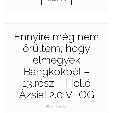
Ennyire még nem
örültem, hogy
elmegyek
Bangkokból –
13.rész – Helló
Ázsia! 2.0 VLOG
Blog
Utazás