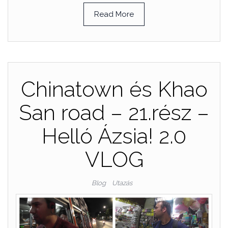
Read More
Chinatown és Khao
San road – 21.rész –
Helló Ázsia! 2.0
VLOG
Blog
Utazás