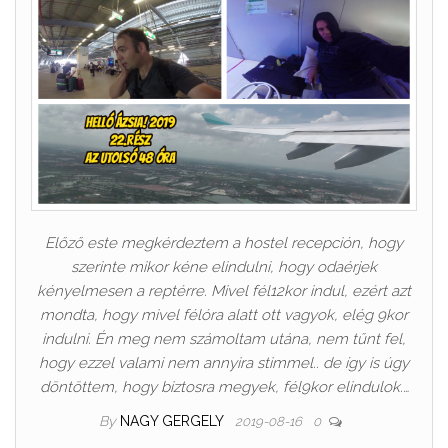
Előző este megkérdeztem a hostel recepción, hogy
szerinte mikor kéne elindulni, hogy odaérjek
kényelmesen a reptérre. Mivel fél12kor indul, ezért azt
mondta, hogy mivel félóra alatt ott vagyok, elég 9kor
indulni. Én meg nem számoltam utána, nem tűnt fel,
hogy ezzel valami nem annyira stimmel.. de így is úgy
döntöttem, hogy biztosra megyek, fél9kor elindulok.…
By
NAGY GERGELY
2019-08-16
0