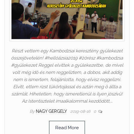
Részt vettem egy Kambodzsai keresztény gyülekezet
összejövetelén! #hellóázsia2019 #20rész #kambodzsa
#gyülekezet Reggel elvittek a gyülekezetbe, de mivel
volt még idő és nem reggeliztem, a dobos, akit addig
nem is ismertem, felajánlotta, hogy elvisz reggelizni.
Elvitt, ettem rizst tükörtojással és aztán meg ő állta a
számlát. Hihetetlen, hogy ismeretlenül is ilyen jószívű!
Az Istentisztelet imaalkalommal kezdődött,…
By
NAGY GERGELY
2019-08-16
0
Read More