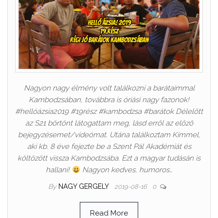
Nagyon nagy élmény volt találkozni a barátaimmal
Kambodzsában, továbbra is óriási nagy fazonok!
#hellóázsia2019 #19rész #kambodzsa #barátok Délelőtt
az S21 börtönt látogattam meg, lásd erről az előző
bejegyzésemet/videómat. Utána találkoztam Kimmel,
aki kb. 8 éve fejezte be a Szent Pál Akadémiát és
költözött vissza Kambodzsába. Ezt a magyar tudásán is
hallani!
Nagyon kedves, humoros…
By
NAGY GERGELY
2019-08-16
0
Read More