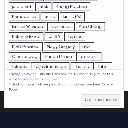
jutalomút
játék
Kaeng Krachan
Kambodzsa
kinizsi
kinizsi100
kinizsi100 videó
kirándulás
Koh Chang
Káli-medence
káli60
képzés
MSC Preziosa
Nagy Gergely
nyár
Olaszország
Phnon Phnen
pótkinizsi
tekeres
teljesítménytúra
Thaiföld
tábor
Privacy & Cookies: This site uses cookies. By continuing to use this
túra
utazás
vizsga
Ázsia
website, you agree to their use.
To find out more, including how to control cookies, see here:
Cookie
Policy
Proudly powered by
WordPress
|
Theme:
Head Blog