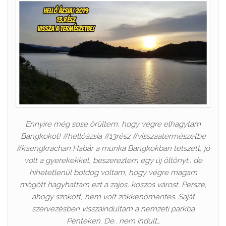
Ennyire még sose örültem, hogy végre elhagytam
Bangkokot! #hellóázsia #13rész #visszaatermészetbe
#kaengkrachan Habár a munka Bangkokban tetszett, jó
volt a gyerekekkel, beszereztem egy új öltönyt.. de
hihetetlenül boldog voltam, hogy végre magam
mögött hagyhattam ezt a zajos, koszos várost. Persze,
ahogy szokott, nem volt zökkenőmentes. Saját
szervezésben visszaindultam a nemzeti parkba
Pénteken. De.. nem indult…