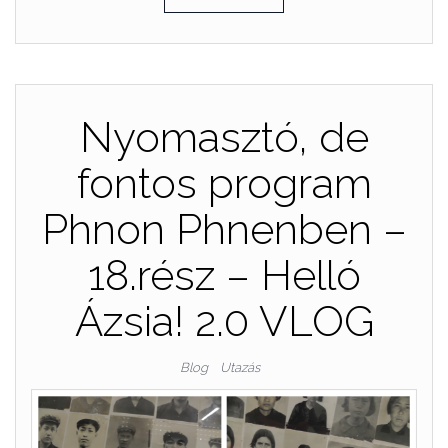
Nyomasztó, de
fontos program
Phnon Phnenben –
18.rész – Helló
Ázsia! 2.0 VLOG
Blog
Utazás