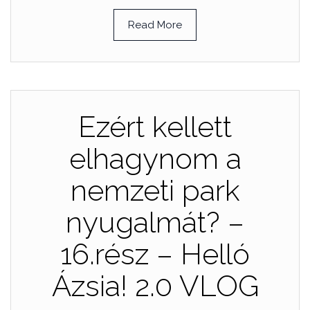
Read More
Ezért kellett
elhagynom a
nemzeti park
nyugalmát? –
16.rész – Helló
Ázsia! 2.0 VLOG