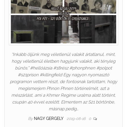
“Inkább öljünk meg véletlenül valakit ártatlanul, mint,
hogy véletlenül életben hagyjunk valakit, aki tényleg
bűnös.” #hellóázsia #18rész #phonphnen #polpot
#s21prison #killingfield Egy nagyon nyomasztó
programon vettem részt, de fontosnak tartottam, hogy
megismerjem Phnon Phnen történelmét, azt a
mészárlást, ami a Khmer Regime uralma alatt történt,
csupán 40 évvel ezelőtt. Elmentem az S21 börtönbe,
másnap pedig…
By
NAGY GERGELY
2019-08-16
0