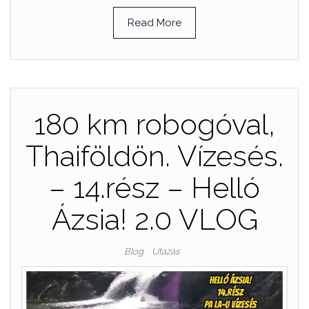
Read More
180 km robogóval,
Thaiföldön. Vízesés.
– 14.rész – Helló
Ázsia! 2.0 VLOG
Blog
Utazás