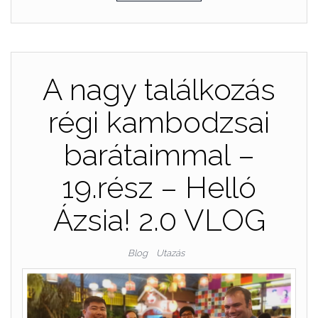
A nagy találkozás
régi kambodzsai
barátaimmal –
19.rész – Helló
Ázsia! 2.0 VLOG
Blog
Utazás