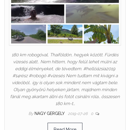
180 km robogóval, Thaiföldön, hegyek között. Fürdés
vízesés alatt.. Nem hittem, hogy felül lehet múlni az
eddigi élményeket, de tévedtem. #hellóázsia2019
#14rész #robogó #vízesés Nem tudtam mit kivágni a
videóból.. így is olyan sok mindent nem vágtam bele.
Olyan gyönyörű helyeken jártam, majdnem minden
fánál meg akartam állni és fotót csinálni róla… összesen
180 km-t…
By
NAGY GERGELY
2019-07-26
0
Read More