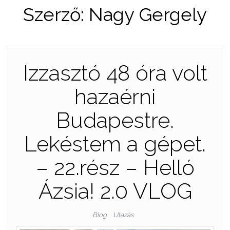
Szerző:
Nagy Gergely
Izzasztó 48 óra volt
hazaérni
Budapestre.
Lekéstem a gépet.
– 22.rész – Helló
Ázsia! 2.0 VLOG
Blog
Utazás