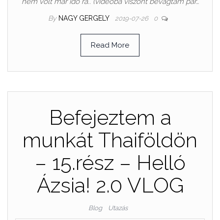
nem volt már idő rá.. (videóba viszont bevágtam pár…
By
NAGY GERGELY
2019-07-26
0
Read More
Befejeztem a
munkát Thaiföldön
– 15.rész – Helló
Ázsia! 2.0 VLOG
Blog
Utazás