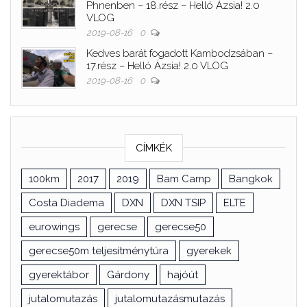
Phnenben – 18.rész – Helló Ázsia! 2.0
VLOG
2019-08-16
0
Kedves barát fogadott Kambodzsában –
17.rész – Helló Ázsia! 2.0 VLOG
2019-08-16
0
CÍMKÉK
100km
2017
2019
Bam Camp
Bangkok
Costa Diadema
DXN
DXN TSIP
ELTE
eurowings
gerecse
gerecse50
gerecse50m teljesítménytúra
gyerekek
gyerektábor
Gárdony
hajóút
jutalomutazás
jutalomutazásmutazás