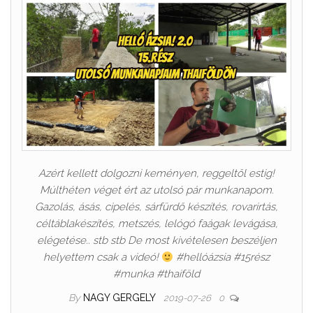
Azért kellett dolgozni keményen, reggeltől estig!
Múlthéten véget ért az utolsó pár munkanapom.
Gazolás, ásás, cipelés, sárfürdő készítés, rovarirtás,
céltáblakészítés, metszés, lelógó faágak levágása,
elégetése.. stb stb De most kivételesen beszéljen
helyettem csak a videó!
#hellóázsia #15rész
#munka #thaiföld
By
NAGY GERGELY
2019-07-26
0