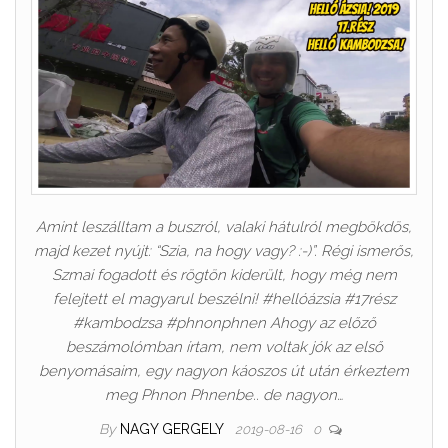
Amint leszálltam a buszról, valaki hátulról megbökdös,
majd kezet nyújt: “Szia, na hogy vagy? :-)”. Régi ismerős,
Szmai fogadott és rögtön kiderült, hogy még nem
felejtett el magyarul beszélni! #hellóázsia #17rész
#kambodzsa #phnonphnen Ahogy az előző
beszámolómban írtam, nem voltak jók az első
benyomásaim, egy nagyon káoszos út után érkeztem
meg Phnon Phnenbe.. de nagyon…
By
NAGY GERGELY
2019-08-16
0