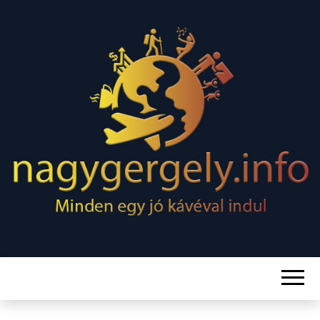
Minden egy jó kávéval indul
NAGY
GERGELY