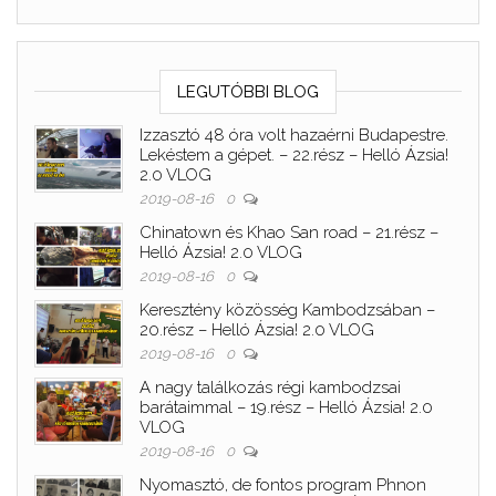
LEGUTÓBBI BLOG
Izzasztó 48 óra volt hazaérni Budapestre.
Lekéstem a gépet. – 22.rész – Helló Ázsia!
2.0 VLOG
2019-08-16
0
Chinatown és Khao San road – 21.rész –
Helló Ázsia! 2.0 VLOG
2019-08-16
0
Keresztény közösség Kambodzsában –
20.rész – Helló Ázsia! 2.0 VLOG
2019-08-16
0
A nagy találkozás régi kambodzsai
barátaimmal – 19.rész – Helló Ázsia! 2.0
VLOG
2019-08-16
0
Nyomasztó, de fontos program Phnon