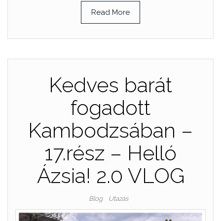
Read More
Kedves barát
fogadott
Kambodzsában –
17.rész – Helló
Ázsia! 2.0 VLOG
Blog
Utazás