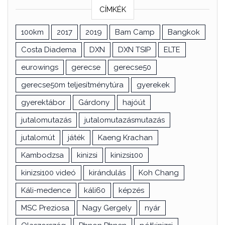
CÍMKÉK
100km
2017
2019
Bam Camp
Bangkok
Costa Diadema
DXN
DXN TSIP
ELTE
eurowings
gerecse
gerecse50
gerecse50m teljesítménytúra
gyerekek
gyerektábor
Gárdony
hajóút
jutalomutazás
jutalomutazásmutazás
jutalomút
játék
Kaeng Krachan
Kambodzsa
kinizsi
kinizsi100
kinizsi100 videó
kirándulás
Koh Chang
Káli-medence
káli60
képzés
MSC Preziosa
Nagy Gergely
nyár