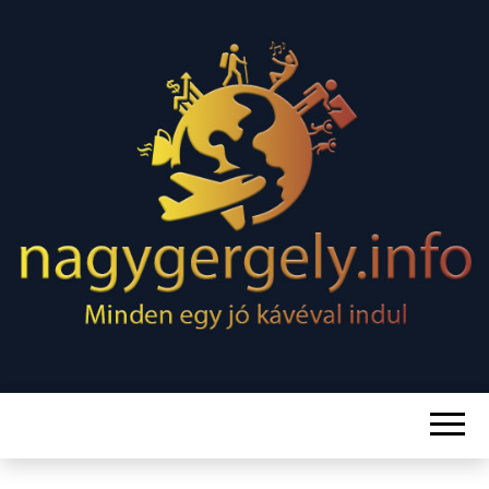
Minden egy jó kávéval indul
NAGY
GERGELY