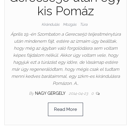
kis Pomáz
Kirándulás
Mozgás
Túra
Április 19.-én Szombaton a Gerecse50 teljesítménytúra
után mindenem fájt, estére az izmaim úgy beálltak,
hogy még az ágyban való forgolódásra sem voltam
képes fájdalom nélkül. Akkor úgy voltam vele, hogy
hagyjuk ezt a túrázást egy időre, de Vasárnap estére
már úgy regenerálódtam, hogy mégis csak el tudtam
menni kedves barátaimmal, egy 12km-es kirándulásra
Pomázon. A…
By
NAGY GERGELY
2014-04-23
0
Read More