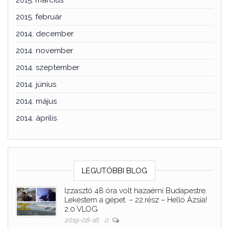
2015. február
2014. december
2014. november
2014. szeptember
2014. június
2014. május
2014. április
LEGUTÓBBI BLOG
Izzasztó 48 óra volt hazaérni Budapestre.
Lekéstem a gépet. – 22.rész – Helló Ázsia!
2.0 VLOG
2019-08-16
0