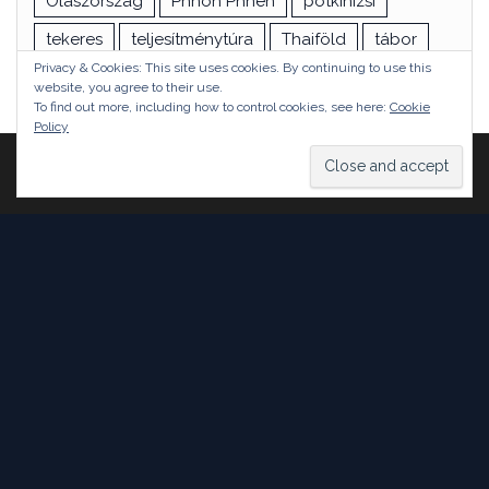
Olaszország
Phnon Phnen
pótkinizsi
tekeres
teljesítménytúra
Thaiföld
tábor
Privacy & Cookies: This site uses cookies. By continuing to use this
túra
utazás
vizsga
Ázsia
website, you agree to their use.
To find out more, including how to control cookies, see here:
Cookie
Policy
Proudly powered by
WordPress
|
Theme:
Head Blog