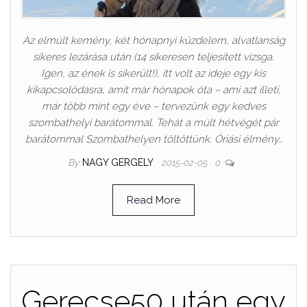
Az elmúlt kemény, két hónapnyi küzdelem, alvatlanság
sikeres lezárása után (14 sikeresen teljesített vizsga.
Igen, az ének is sikerült!), itt volt az ideje egy kis
kikapcsolódásra, amit már hónapok óta – ami azt illeti,
már több mint egy éve – tervezünk egy kedves
szombathelyi barátommal. Tehát a múlt hétvégét pár
barátommal Szombathelyen töltöttünk. Óriási élmény…
By
NAGY GERGELY
2015-02-05
0
Read More
Gerecse50 után egy