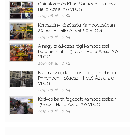
Chinatown és Khao San road – 21.rész –
Helló Ázsia! 2.0 VLOG
2019-08-16
0
Keresztény közösség Kambodzsában –
20.rész – Helló Ázsia! 2.0 VLOG
2019-08-16
0
A nagy találkozás régi kambodzsai
barátaimmal – 19.rész – Helló Ázsia! 2.0
VLOG
2019-08-16
0
Nyomasztó, de fontos program Phnon
Phnenben – 18.rész – Helló Ázsia! 2.0
VLOG
2019-08-16
0
Kedves barát fogadott Kambodzsában –
17.rész – Helló Ázsia! 2.0 VLOG
2019-08-16
0