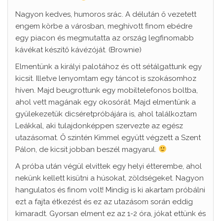
Nagyon kedves, humoros srác. A délután ő vezetett
engem körbe a városban, meghívott finom ebédre
egy piacon és megmutatta az ország legfinomabb
kávékat készítő kávézóját. (Brownie)
Elmentünk a királyi palotához és ott sétálgattunk egy
kicsit. Illetve lenyomtam egy táncot is szokásomhoz
híven. Majd beugrottunk egy mobiltelefonos boltba,
ahol vett magának egy okosórát. Majd elmentünk a
gyülekezetük dicséretpróbájára is, ahol találkoztam
Leákkal, aki tulajdonképpen szervezte az egész
utazásomat. Ő szintén Kimmel együtt végzett a Szent
Pálon, de kicsit jobban beszél magyarul.
A próba után végül elvittek egy helyi étterembe, ahol
nekünk kellett kisütni a húsokat, zöldségeket. Nagyon
hangulatos és finom volt! Mindig is ki akartam próbálni
ezt a fajta étkezést és ez az utazásom során eddig
kimaradt. Gyorsan elment ez az 1-2 óra, jókat ettünk és