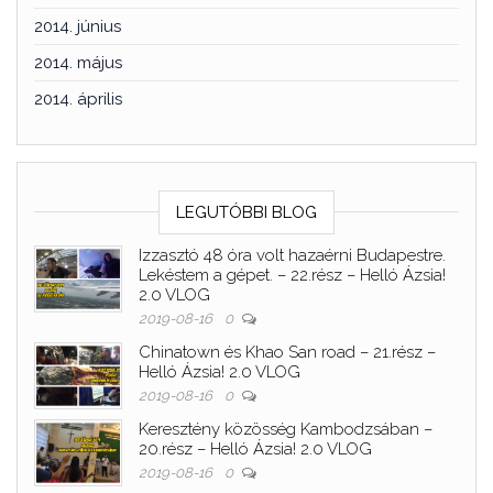
2014. június
2014. május
2014. április
LEGUTÓBBI BLOG
Izzasztó 48 óra volt hazaérni Budapestre.
Lekéstem a gépet. – 22.rész – Helló Ázsia!
2.0 VLOG
2019-08-16
0
Chinatown és Khao San road – 21.rész –
Helló Ázsia! 2.0 VLOG
2019-08-16
0
Keresztény közösség Kambodzsában –
20.rész – Helló Ázsia! 2.0 VLOG
2019-08-16
0