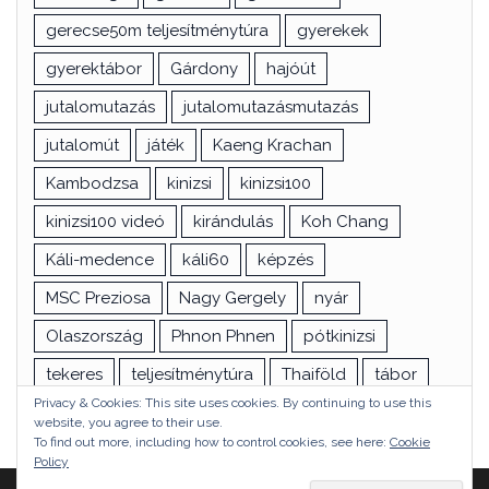
gerecse50m teljesítménytúra
gyerekek
gyerektábor
Gárdony
hajóút
jutalomutazás
jutalomutazásmutazás
jutalomút
játék
Kaeng Krachan
Kambodzsa
kinizsi
kinizsi100
kinizsi100 videó
kirándulás
Koh Chang
Káli-medence
káli60
képzés
MSC Preziosa
Nagy Gergely
nyár
Olaszország
Phnon Phnen
pótkinizsi
tekeres
teljesítménytúra
Thaiföld
tábor
Privacy & Cookies: This site uses cookies. By continuing to use this
túra
utazás
vizsga
Ázsia
website, you agree to their use.
To find out more, including how to control cookies, see here:
Cookie
Policy