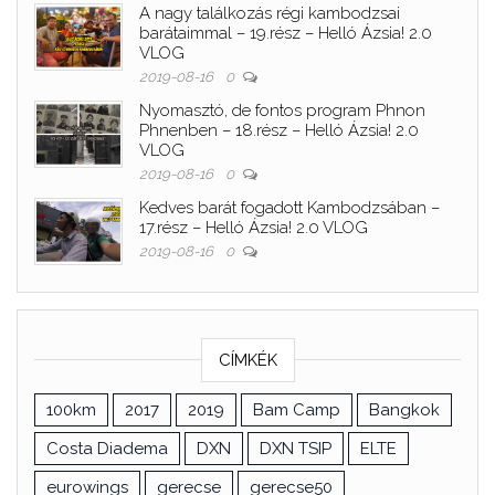
A nagy találkozás régi kambodzsai
barátaimmal – 19.rész – Helló Ázsia! 2.0
VLOG
2019-08-16
0
Nyomasztó, de fontos program Phnon
Phnenben – 18.rész – Helló Ázsia! 2.0
VLOG
2019-08-16
0
Kedves barát fogadott Kambodzsában –
17.rész – Helló Ázsia! 2.0 VLOG
2019-08-16
0
CÍMKÉK
100km
2017
2019
Bam Camp
Bangkok
Costa Diadema
DXN
DXN TSIP
ELTE
eurowings
gerecse
gerecse50