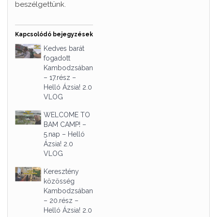
beszélgettünk.
Kapcsolódó bejegyzések
Kedves barát
fogadott
Kambodzsában
– 17.rész –
Helló Ázsia! 2.0
VLOG
WELCOME TO
BAM CAMP! –
5.nap – Helló
Ázsia! 2.0
VLOG
Keresztény
közösség
Kambodzsában
– 20.rész –
Helló Ázsia! 2.0