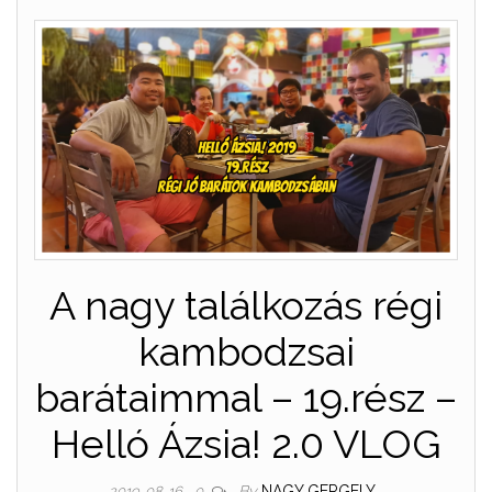
A nagy találkozás régi
kambodzsai
barátaimmal – 19.rész –
Helló Ázsia! 2.0 VLOG
By
NAGY GERGELY
2019-08-16
0