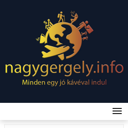
Minden egy jó kávéval indul
NAGY
GERGELY