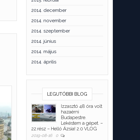
2015. február
2014. december
2014. november
2014. szeptember
2014. június
2014. május
2014. április
LEGUTÓBBI BLOG
Izzasztó 48 óra volt
hazaérni
Budapestre.
Lekéstem a gépet. –
22.rész – Helló Ázsia! 2.0 VLOG
2019-08-16
0