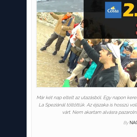
Már két nap eltelt az utazásból. Egy napon kere
La Speziánál töltöttük. Az éjszaka is hosszú vo
várt. Nem akartam alvásra pazarolni 
By
NA