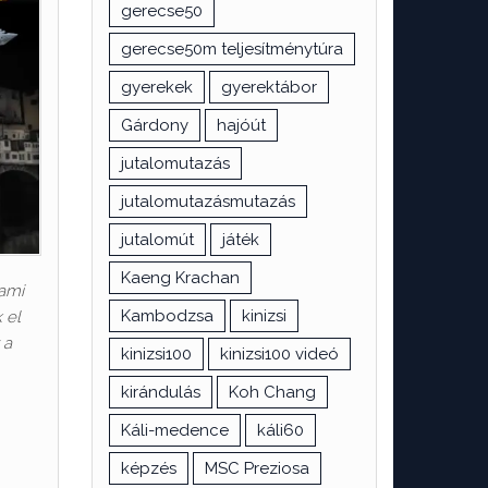
gerecse50
gerecse50m teljesítménytúra
gyerekek
gyerektábor
Gárdony
hajóút
jutalomutazás
jutalomutazásmutazás
jutalomút
játék
Kaeng Krachan
 ami
Kambodzsa
kinizsi
 el
 a
kinizsi100
kinizsi100 videó
kirándulás
Koh Chang
Káli-medence
káli60
képzés
MSC Preziosa