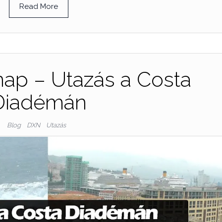
Read More
nap – Utazás a Costa
Diadémán
Blog
DXN
Utazás