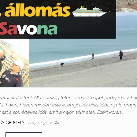
sztül átutaztunk Olaszország felén, a másik napot pedig már a ha
lt a hajón, hiszen minden este ezernyi akár éjszakába nyúló progr
azt a sok értékes időt, amit a hajón tölthetek. Ezért korán…
GY GERGELY
2017-01-31
0