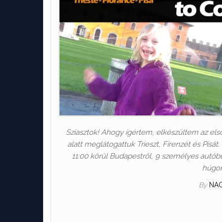
Sziasztok! Ahogy ígértem, elkészültem az els
alatt meglátogattuk Trieszt, Firenzét és Pisá
11:00 körül Budapestről, 9 személyes autób
húgom
By
NA