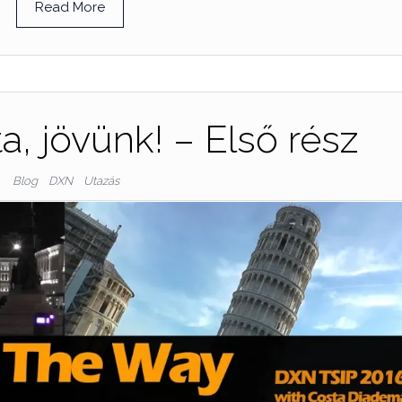
Read More
a, jövünk! – Első rész
Blog
DXN
Utazás