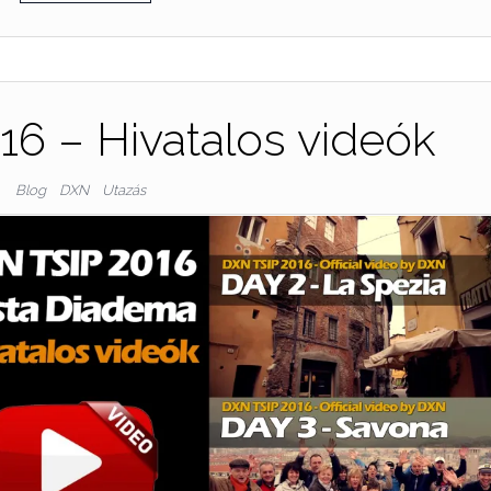
6 – Hivatalos videók
Blog
DXN
Utazás