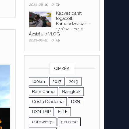
2019-08-16
0
Kedves barát
fogadott
Kambodzsában –
17.rész – Helló
Ázsia! 2.0 VLOG
2019-08-16
0
CÍMKÉK
100km
2017
2019
Bam Camp
Bangkok
Costa Diadema
DXN
DXN TSIP
ELTE
eurowings
gerecse