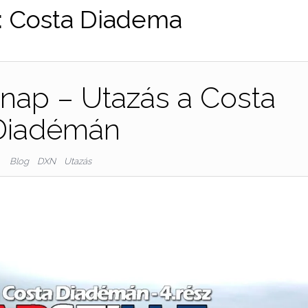
:
Costa Diadema
4.nap – Utazás a Costa
Diadémán
Blog
DXN
Utazás