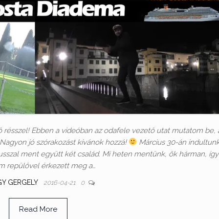
ő résszel! Ebben a videóban az odafele vezető utat mutatom be,
t. Nagyon jó szórakozást kívánok hozzá!
Március 30-án indultunk
usszal ment együtt két család. Mi heten mentünk, ők hárman, így
 repülővel érkezett meg a…
GY GERGELY
2016-04-21
0
Read More