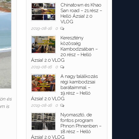
Chinatown és Khao
San road – 21.rész –
Helló Ázsia! 2.0
VLOG
2019-08-16
0
Keresztény
közösség
Kambodzsában –
20.rész – Helló
Ázsia! 2.0 VLOG
2019-08-16
0
A nagy találkozás
régi kambodzsai
barátaimmal –
19.rész – Helló
Ázsia! 2.0 VLOG
jón és
2019-08-16
0
am is
Nyomasztó, de
fontos program
Phnon Phnenben –
18.rész – Helló
Ázsia! 2.0 VLOG