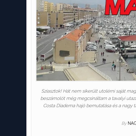
Sziasztok! Hát nem sikerült utolérni saját ma
beszámolót még megcsináltam a tavalyi utazá
Costa Diadema hajó bemutatása és a nagy tá
By
NAG