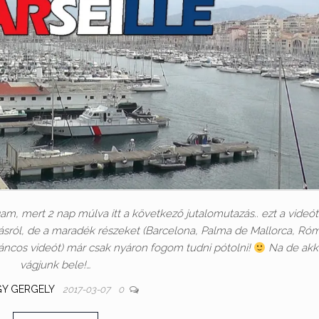
gam, mert 2 nap múlva itt a következő jutalomutazás.. ezt a videót
sról, de a maradék részeket (Barcelona, Palma de Mallorca, Ró
ncos videót) már csak nyáron fogom tudni pótolni!
Na de akk
vágjunk bele!…
Y GERGELY
2017-03-07
0