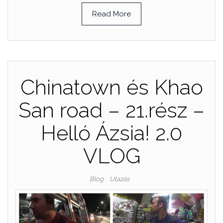
Read More
Chinatown és Khao
San road – 21.rész –
Helló Ázsia! 2.0
VLOG
Blog
Utazás