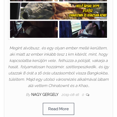
Megint alvóbusz.. és egy olyan ember mellé kerültem,
aki miatt az ember inkább tesz 1 km kitérőt, mint, hogy
kapcsolatba kerüljön vele.. felhúzza a pólóját, vakarja a
hasát.. folyamatosan hozzámér, szétterpeszkedik.. és így
utazzak 8 órát a 16 órás utazásomból vissza Bangkokba..
túléltem. Majd egy utolsó városnézés alkalmával lábam
alá vettem Chinatownt és a Khao…
By
NAGY GERGELY
2019-08-16
0
Read More