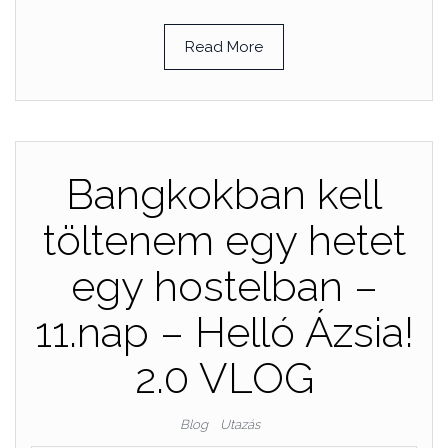
Read More
Bangkokban kell
töltenem egy hetet
egy hostelban –
11.nap – Helló Ázsia!
2.0 VLOG
Blog
Utazás