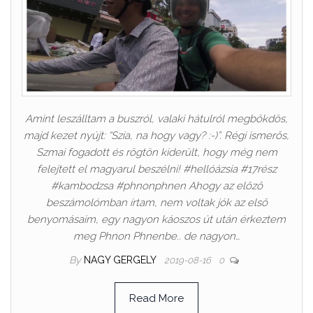
Amint leszálltam a buszról, valaki hátulról megbökdös,
majd kezet nyújt: “Szia, na hogy vagy? :-)”. Régi ismerős,
Szmai fogadott és rögtön kiderült, hogy még nem
felejtett el magyarul beszélni! #hellóázsia #17rész
#kambodzsa #phnonphnen Ahogy az előző
beszámolómban írtam, nem voltak jók az első
benyomásaim, egy nagyon káoszos út után érkeztem
meg Phnon Phnenbe.. de nagyon…
By
NAGY GERGELY
2019-08-16
0
Read More