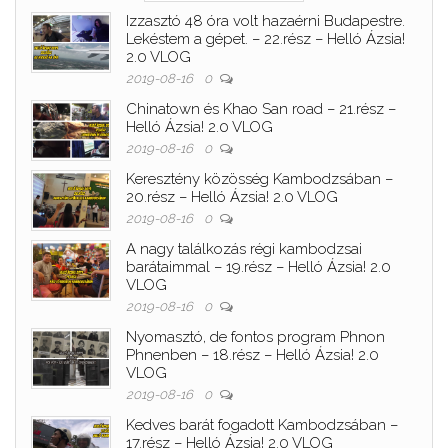
Izzasztó 48 óra volt hazaérni Budapestre.
Lekéstem a gépet. – 22.rész – Helló Ázsia!
2.0 VLOG
2019-08-16
0
Chinatown és Khao San road – 21.rész –
Helló Ázsia! 2.0 VLOG
2019-08-16
0
Keresztény közösség Kambodzsában –
20.rész – Helló Ázsia! 2.0 VLOG
2019-08-16
0
A nagy találkozás régi kambodzsai
barátaimmal – 19.rész – Helló Ázsia! 2.0
VLOG
2019-08-16
0
Nyomasztó, de fontos program Phnon
Phnenben – 18.rész – Helló Ázsia! 2.0
VLOG
2019-08-16
0
Kedves barát fogadott Kambodzsában –
17.rész – Helló Ázsia! 2.0 VLOG