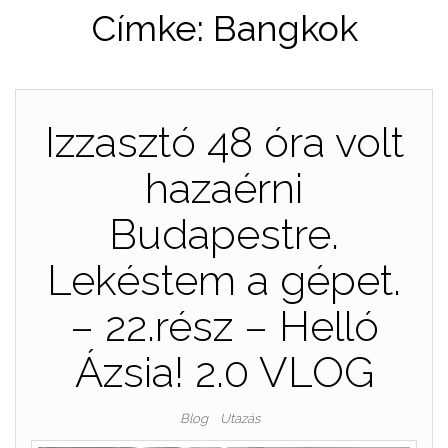
Címke:
Bangkok
Izzasztó 48 óra volt
hazaérni
Budapestre.
Lekéstem a gépet.
– 22.rész – Helló
Ázsia! 2.0 VLOG
Blog
Utazás