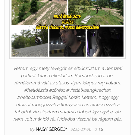
Vettem egy mély levegőt és elbúcsúztam a nemzeti
parktól. Utána elindultam Kambodzsába.. de..
rémálommá vált az utazás. Ilyen ideges rég voltam.
#hellóázsia #16rész #viszlátkaengkrachan
#hellocambodia Reggel korán keltem, hogy egy
utolsót robogózzak a környéken és elbúcsúzzak a
tábortól. Be akartam mutatni a tábort így egybe, de
nem volt már idő rá.. (videóba viszont bevágtam pár…
By
NAGY GERGELY
2019-07-26
0