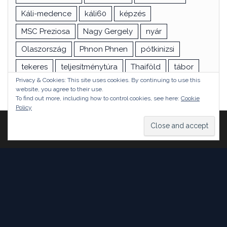
Káli-medence
káli60
képzés
MSC Preziosa
Nagy Gergely
nyár
Olaszország
Phnon Phnen
pótkinizsi
tekeres
teljesítménytúra
Thaiföld
tábor
Privacy & Cookies: This site uses cookies. By continuing to use this
túra
utazás
vizsga
Ázsia
website, you agree to their use.
To find out more, including how to control cookies, see here:
Cookie
Policy
Proudly powered by
WordPress
|
Theme:
Head Blog