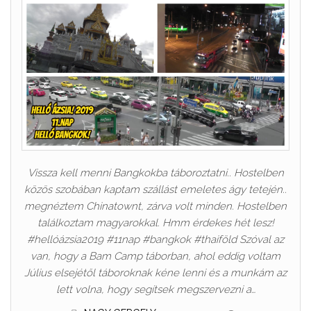
Vissza kell menni Bangkokba táboroztatni.. Hostelben
közös szobában kaptam szállást emeletes ágy tetején..
megnéztem Chinatownt, zárva volt minden. Hostelben
találkoztam magyarokkal. Hmm érdekes hét lesz!
#hellóázsia2019 #11nap #bangkok #thaiföld Szóval az
van, hogy a Bam Camp táborban, ahol eddig voltam
Július elsejétől táboroknak kéne lenni és a munkám az
lett volna, hogy segítsek megszervezni a…