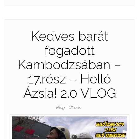
Kedves barát
fogadott
Kambodzsában –
17.rész – Helló
Ázsia! 2.0 VLOG
Blog
Utazás