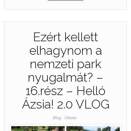
Ezért kellett
elhagynom a
nemzeti park
nyugalmát? –
16.rész – Helló
Ázsia! 2.0 VLOG
Blog
Utazás