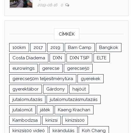
2019-08-16
0
CÍMKÉK
100km
2017
2019
Bam Camp
Bangkok
Costa Diadema
DXN
DXN TSIP
ELTE
eurowings
gerecse
gerecse50
gerecse50m teljesítménytúra
gyerekek
gyerektábor
Gárdony
hajóút
jutalomutazás
jutalomutazásmutazás
jutalomút
játék
Kaeng Krachan
Kambodzsa
kinizsi
kinizsi100
kinizsi100 videó
kirándulás
Koh Chang