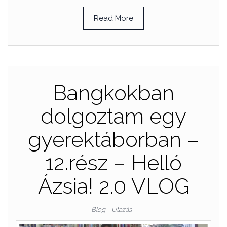
Read More
Bangkokban
dolgoztam egy
gyerektáborban –
12.rész – Helló
Ázsia! 2.0 VLOG
Blog
Utazás