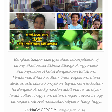
Bangkok. Szuper cuki gyerekek, tábori játékok, új
öltöny. #hellóázsia #12resz #Bangkok #gyerekek
#öltönyszabás A hetet Bangkokban töltöttem.
Mindennap 8-kor kezdtem, 2-kor végeztem, utána
alvás és este séta a környéken. Sajnos nem fedeztem
fel Bangkokot, pedig minden adott volt rá, de olyan
fáradt voltam, hogy nem bírtam magam rávenni, hogy
elmenjek metróval messzebb helyekre, főleg, hogy…
By
NAGY GERGELY
2019-07-17
0