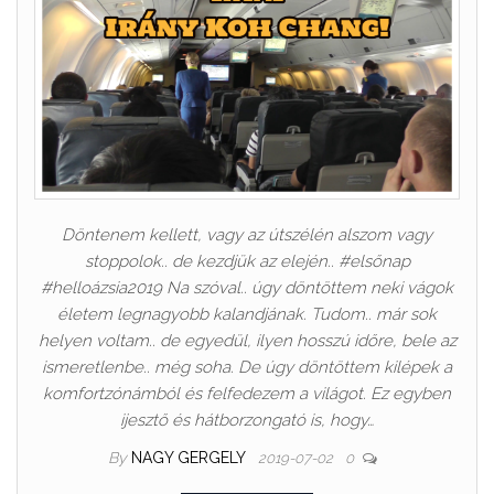
Döntenem kellett, vagy az útszélén alszom vagy
stoppolok.. de kezdjük az elején.. #elsőnap
#helloázsia2019 Na szóval.. úgy döntöttem neki vágok
életem legnagyobb kalandjának. Tudom.. már sok
helyen voltam.. de egyedül, ilyen hosszú időre, bele az
ismeretlenbe.. még soha. De úgy döntöttem kilépek a
komfortzónámból és felfedezem a világot. Ez egyben
ijesztő és hátborzongató is, hogy…
By
NAGY GERGELY
2019-07-02
0