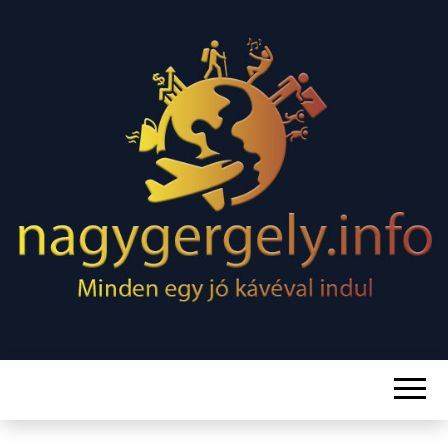
Minden egy jó kávéval indul
NAGY
GERGELY