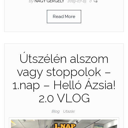
By
NAGY GERGELY
2019-07-15
0
Read More
Útszélén alszom
vagy stoppolok –
1.nap – Helló Ázsia!
2.0 VLOG
Blog
Utazás