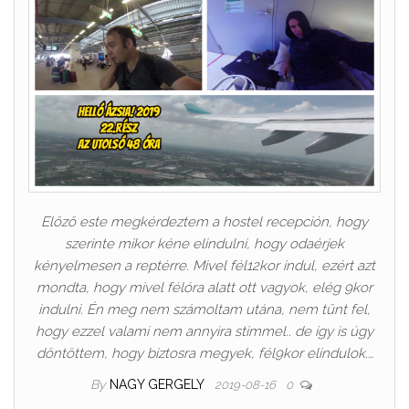
Előző este megkérdeztem a hostel recepción, hogy
szerinte mikor kéne elindulni, hogy odaérjek
kényelmesen a reptérre. Mivel fél12kor indul, ezért azt
mondta, hogy mivel félóra alatt ott vagyok, elég 9kor
indulni. Én meg nem számoltam utána, nem tűnt fel,
hogy ezzel valami nem annyira stimmel.. de így is úgy
döntöttem, hogy biztosra megyek, fél9kor elindulok.…
By
NAGY GERGELY
2019-08-16
0