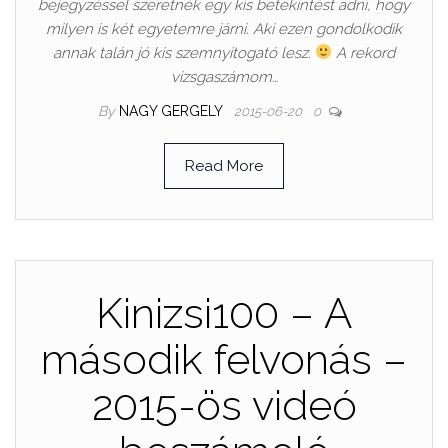
bejegyzéssel szeretnék egy kis betekintést adni, hogy
milyen is két egyetemre járni. Aki ezen gondolkodik
annak talán jó kis szemnyitogató lesz.
A rekord
vizsgaszámom…
By
NAGY GERGELY
2015-06-20
0
Read More
Kinizsi100 – A
második felvonás –
2015-ös videó