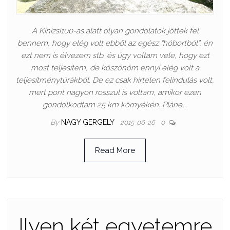
A Kinizsi100-as alatt olyan gondolatok jöttek fel
bennem, hogy elég volt ebből az egész “hóbortból”, én
ezt nem is élvezem stb. és úgy voltam vele, hogy ezt
most teljesítem, de köszönöm ennyi elég volt a
teljesítménytúrákból. De ez csak hirtelen felindulás volt,
mert pont nagyon rosszul is voltam, amikor ezen
gondolkodtam 25 km környékén. Pláne,…
By
NAGY GERGELY
2015-06-26
0
Read More
Ilyen két egyetemre