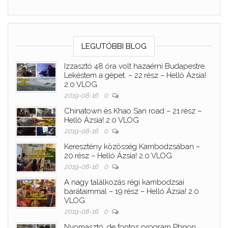
LEGUTÓBBI BLOG
Izzasztó 48 óra volt hazaérni Budapestre.
Lekéstem a gépet. – 22.rész – Helló Ázsia!
2.0 VLOG
2019-08-16
0
Chinatown és Khao San road – 21.rész –
Helló Ázsia! 2.0 VLOG
2019-08-16
0
Keresztény közösség Kambodzsában –
20.rész – Helló Ázsia! 2.0 VLOG
2019-08-16
0
A nagy találkozás régi kambodzsai
barátaimmal – 19.rész – Helló Ázsia! 2.0
VLOG
2019-08-16
0
Nyomasztó, de fontos program Phnon