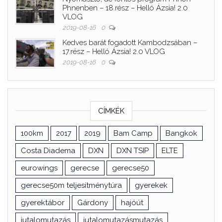
Phnenben – 18.rész – Helló Ázsia! 2.0
VLOG
2019-08-16
0
Kedves barát fogadott Kambodzsában –
17.rész – Helló Ázsia! 2.0 VLOG
2019-08-16
0
CÍMKÉK
100km
2017
2019
Bam Camp
Bangkok
Costa Diadema
DXN
DXN TSIP
ELTE
eurowings
gerecse
gerecse50
gerecse50m teljesítménytúra
gyerekek
gyerektábor
Gárdony
hajóút
jutalomutazás
jutalomutazásmutazás