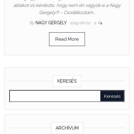
ablakot és kérdezte, hogy nem én vagyok-e a Nagy
Gergely?! – Csodálkoztam…
By
NAGY GERGELY
2015-06-02
0
Read More
KERESÉS
ARCHÍVUM