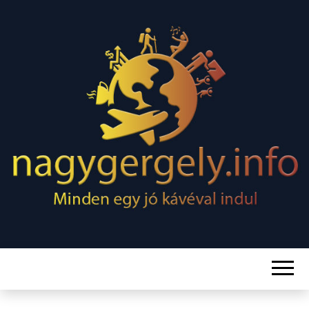
Minden egy jó kávéval indul
NAGY
GERGELY