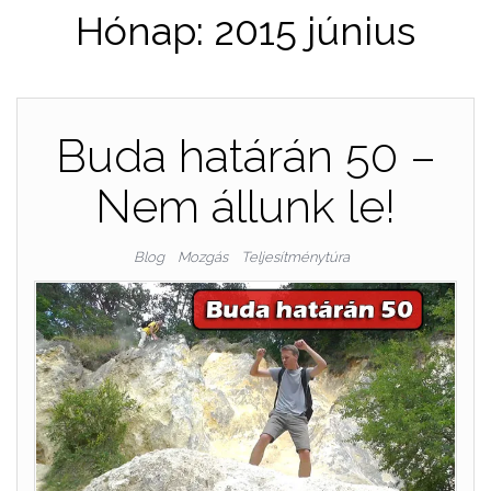
Hónap:
2015 június
Buda határán 50 –
Nem állunk le!
Blog
Mozgás
Teljesítménytúra