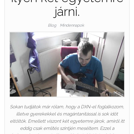
járni.
Blog
Mindennapok
Sokan tudjátok már rólam, hogy a DXN-el foglalkozom,
illetve gyerekekkel és magántanítással is sok időt
eltöltök. Emellett viszont két egyetemre járok, amiről itt
eddig csak említés szintjén meséltem. Ezzel a