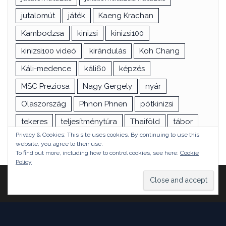
jutalomút
játék
Kaeng Krachan
Kambodzsa
kinizsi
kinizsi100
kinizsi100 videó
kirándulás
Koh Chang
Káli-medence
káli60
képzés
MSC Preziosa
Nagy Gergely
nyár
Olaszország
Phnon Phnen
pótkinizsi
tekeres
teljesítménytúra
Thaiföld
tábor
Privacy & Cookies: This site uses cookies. By continuing to use this
túra
utazás
vizsga
Ázsia
website, you agree to their use.
To find out more, including how to control cookies, see here:
Cookie
Policy
Proudly powered by
WordPress
|
Theme:
Head Blog