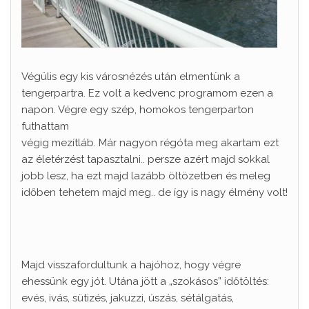
Végülis egy kis városnézés után elmentünk a
tengerpartra. Ez volt a kedvenc programom ezen a
napon. Végre egy szép, homokos tengerparton
futhattam
végig mezítláb. Már nagyon régóta meg akartam ezt
az életérzést tapasztalni.. persze azért majd sokkal
jobb lesz, ha ezt majd lazább öltözetben és meleg
időben tehetem majd meg.. de így is nagy élmény volt!
Majd visszafordultunk a hajóhoz, hogy végre
ehessünk egy jót. Utána jött a „szokásos” időtöltés:
evés, ivás, sütizés, jakuzzi, úszás, sétálgatás,