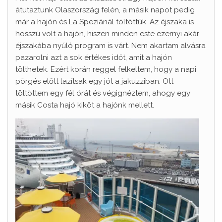
átutaztunk Olaszország felén, a másik napot pedig
már a hajón és La Speziánál töltöttük. Az éjszaka is
hosszú volt a hajón, hiszen minden este ezernyi akár
éjszakába nyúló program is várt. Nem akartam alvásra
pazarolni azt a sok értékes időt, amit a hajón
tölthetek. Ezért korán reggel felkeltem, hogy a napi
pörgés előtt lazítsak egy jót a jakuzziban. Ott
töltöttem egy fél órát és végignéztem, ahogy egy
másik Costa hajó kiköt a hajónk mellett.