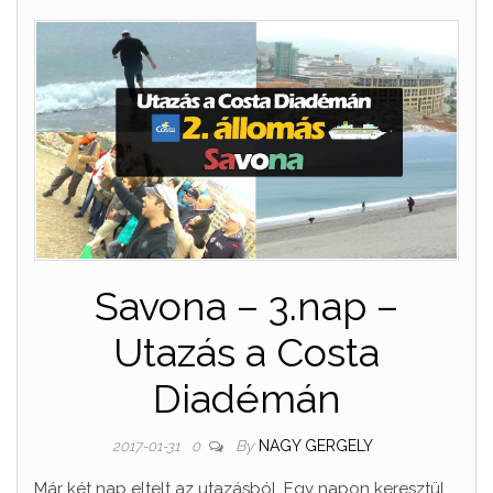
Savona – 3.nap –
Utazás a Costa
Diadémán
By
NAGY GERGELY
2017-01-31
0
Már két nap eltelt az utazásból. Egy napon keresztül