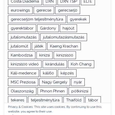
Costa Diadema
DXN
DXN TSIP
ELTE
eurowings
gerecse
gerecse50
gerecse50m teljesítménytúra
gyerekek
gyerektábor
Gárdony
hajóút
jutalomutazás
jutalomutazásmutazás
jutalomút
játék
Kaeng Krachan
Kambodzsa
kinizsi
kinizsi100
kinizsi100 videó
kirándulás
Koh Chang
Káli-medence
káli60
képzés
MSC Preziosa
Nagy Gergely
nyár
Olaszország
Phnon Phnen
pótkinizsi
tekeres
teljesítménytúra
Thaiföld
tábor
Privacy & Cookies: This site uses cookies. By continuing to use this
túra
utazás
vizsga
Ázsia
website, you agree to their use.