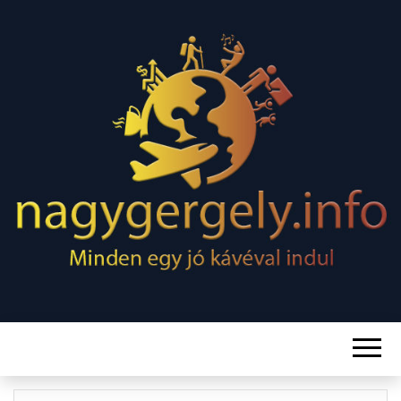
Minden egy jó kávéval indul
NAGY
GERGELY