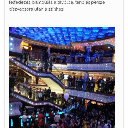
felfedezés, bambulás a távolba, tánc és persze
díszvacsora után a színház.