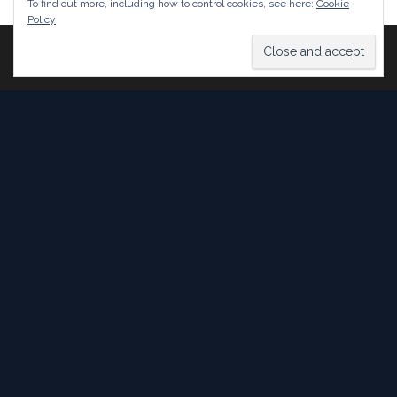
To find out more, including how to control cookies, see here:
Cookie
Policy
Proudly powered by
WordPress
|
Theme:
Head Blog