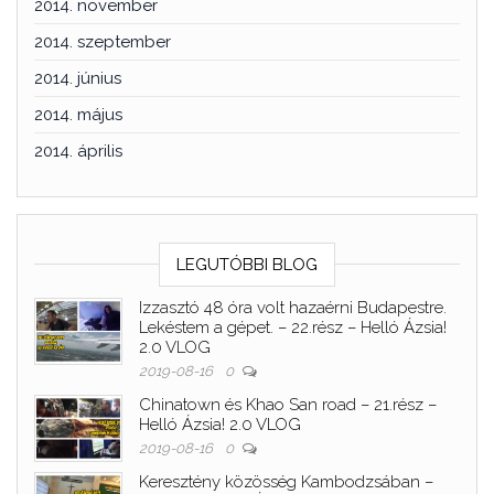
2014. november
2014. szeptember
2014. június
2014. május
2014. április
LEGUTÓBBI BLOG
Izzasztó 48 óra volt hazaérni Budapestre.
Lekéstem a gépet. – 22.rész – Helló Ázsia!
2.0 VLOG
2019-08-16
0
Chinatown és Khao San road – 21.rész –
Helló Ázsia! 2.0 VLOG
2019-08-16
0
Keresztény közösség Kambodzsában –