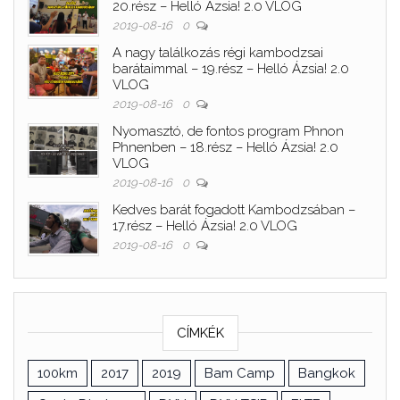
20.rész – Helló Ázsia! 2.0 VLOG
2019-08-16
0
A nagy találkozás régi kambodzsai
barátaimmal – 19.rész – Helló Ázsia! 2.0
VLOG
2019-08-16
0
Nyomasztó, de fontos program Phnon
Phnenben – 18.rész – Helló Ázsia! 2.0
VLOG
2019-08-16
0
Kedves barát fogadott Kambodzsában –
17.rész – Helló Ázsia! 2.0 VLOG
2019-08-16
0
CÍMKÉK
100km
2017
2019
Bam Camp
Bangkok