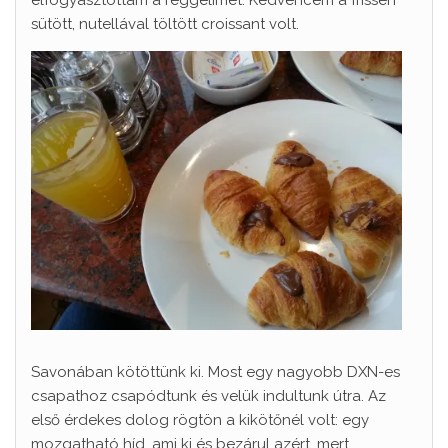
elfogyasztottam a reggelimet. Kedvencem a frissen
sütött, nutellával töltött croissant volt.
Savonában kötöttünk ki. Most egy nagyobb DXN-es
csapathoz csapódtunk és velük indultunk útra. Az
első érdekes dolog rögtön a kikötőnél volt: egy
mozgatható híd, ami ki és bezárul azért, mert