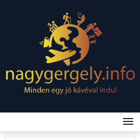
Minden egy jó kávéval indul
NAGY
GERGELY