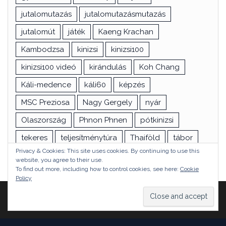
jutalomutazás
jutalomutazásmutazás
jutalomút
játék
Kaeng Krachan
Kambodzsa
kinizsi
kinizsi100
kinizsi100 videó
kirándulás
Koh Chang
Káli-medence
káli60
képzés
MSC Preziosa
Nagy Gergely
nyár
Olaszország
Phnon Phnen
pótkinizsi
tekeres
teljesítménytúra
Thaiföld
tábor
Privacy & Cookies: This site uses cookies. By continuing to use this
túra
utazás
vizsga
Ázsia
website, you agree to their use.
To find out more, including how to control cookies, see here:
Cookie
Policy
Proudly powered by
WordPress
|
Theme:
Head Blog