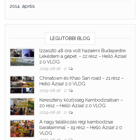
2014. április
LEGUTÓBBI BLOG
Izzasztó 48 óra volt hazaérni Budapestre.
Lekéstem a gépet. – 22.rész – Helló Ázsia!
2.0 VLOG
2019-08-16
0
Chinatown és Khao San road – 21.rész –
Helló Ázsia! 2.0 VLOG
2019-08-16
0
Keresztény közösség Kambodzsában –
20.rész – Helló Ázsia! 2.0 VLOG
2019-08-16
0
A nagy találkozás régi kambodzsai
barátaimmal – 19.rész – Helló Ázsia! 2.0
VLOG
2019-08-16
0