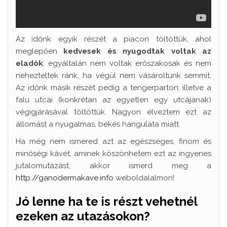
Az időnk egyik részét a piacon töltöttük, ahol
meglepően
kedvesek és nyugodtak voltak az
eladók
, egyáltalán nem voltak erőszakosak és nem
nehezteltek ránk, ha végül nem vásároltunk semmit.
Az időnk másik részét pedig a tengerparton, illetve a
falu utcái (konkrétan az egyetlen egy utcájának)
végigjárásával töltöttük. Nagyon élveztem ezt az
állomást a nyugalmas, békés hangulata miatt.
Ha még nem ismered azt az egészséges, finom és
minőségi kávét, aminek köszönhetem ezt az ingyenes
jutalomutazást, akkor ismerd meg a
http://ganodermakave.info
weboldalalmon!
Jó lenne ha te is részt vehetnél
ezeken az utazásokon?