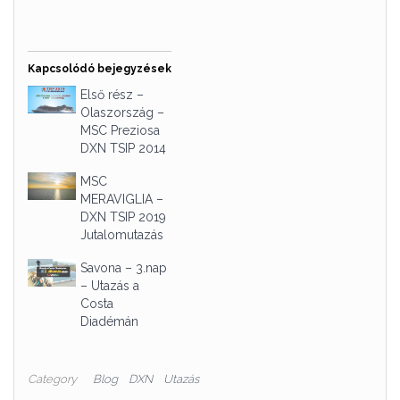
Kapcsolódó bejegyzések
Első rész –
Olaszország –
MSC Preziosa
DXN TSIP 2014
MSC
MERAVIGLIA –
DXN TSIP 2019
Jutalomutazás
Savona – 3.nap
– Utazás a
Costa
Diadémán
Category
Blog
DXN
Utazás