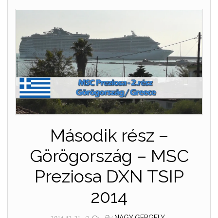
Második rész –
Görögország – MSC
Preziosa DXN TSIP
2014
By
NAGY GERGELY
2014-12-21
0