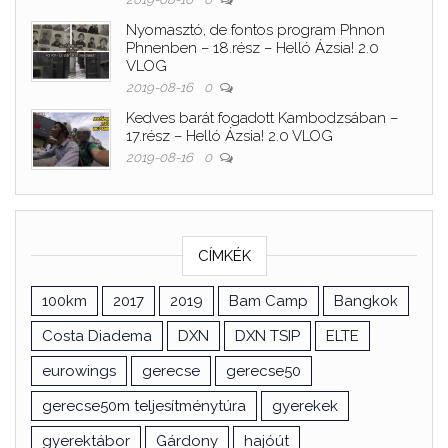
Nyomasztó, de fontos program Phnon
Phnenben – 18.rész – Helló Ázsia! 2.0
VLOG
2019-08-16
0
Kedves barát fogadott Kambodzsában –
17.rész – Helló Ázsia! 2.0 VLOG
2019-08-16
0
CÍMKÉK
100km
2017
2019
Bam Camp
Bangkok
Costa Diadema
DXN
DXN TSIP
ELTE
eurowings
gerecse
gerecse50
gerecse50m teljesítménytúra
gyerekek
gyerektábor
Gárdony
hajóút