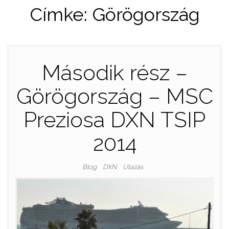
Címke:
Görögország
Második rész –
Görögország – MSC
Preziosa DXN TSIP
2014
Blog
DXN
Utazás