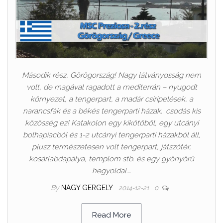
Második rész, Görögország! Nagy látványosság nem
volt, de magával ragadott a mediterrán – nyugodt
környezet, a tengerpart, a madár csiripelések, a
narancsfák és a békés tengerparti házak.. csodás kis
közösség ez! Katakolon egy kikötőből, egy utcányi
bolhapiacból és 1-2 utcányi tengerparti házakból áll,
plusz természetesen volt tengerpart, játszótér,
kosárlabdapálya, templom stb. és egy gyönyörű
hegyoldal.…
By
NAGY GERGELY
2014-12-21
0
Read More