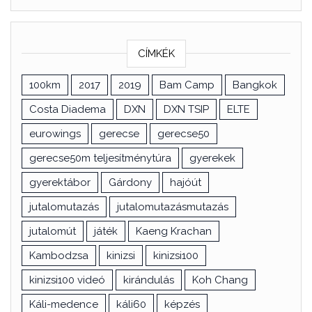
CÍMKÉK
100km
2017
2019
Bam Camp
Bangkok
Costa Diadema
DXN
DXN TSIP
ELTE
eurowings
gerecse
gerecse50
gerecse50m teljesítménytúra
gyerekek
gyerektábor
Gárdony
hajóút
jutalomutazás
jutalomutazásmutazás
jutalomút
játék
Kaeng Krachan
Kambodzsa
kinizsi
kinizsi100
kinizsi100 videó
kirándulás
Koh Chang
Káli-medence
káli60
képzés