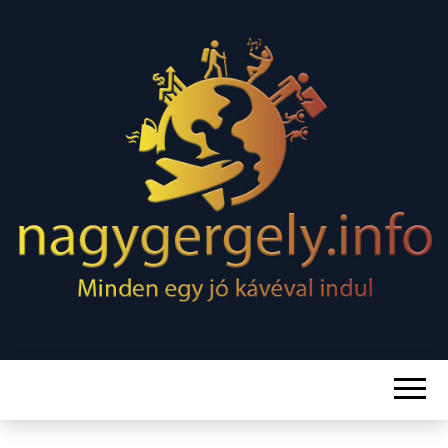
Minden egy jó kávéval indul
NAGY
GERGELY