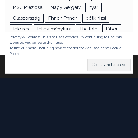
MSC Preziosa
Nagy Gergely
nyár
Olaszország
Phnon Phnen
pótkinizsi
tekeres
teljesítménytúra
Thaiföld
tábor
Privacy & Cookies: This site uses cookies. By continuing to use this
túra
utazás
vizsga
Ázsia
website, you agree to their use.
To find out more, including how to control cookies, see here:
Cookie
Policy
Proudly powered by
WordPress
|
Theme:
Head Blog