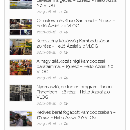
Lekéstem a gépet. – 22.rész – Helló Ázsia!
2.0 VLOG
2019-08-16
0
Chinatown és Khao San road – 21.rész –
Helló Ázsia! 2.0 VLOG
2019-08-16
0
Keresztény közösség Kambodzsában –
20.rész – Helló Ázsia! 2.0 VLOG
2019-08-16
0
A nagy találkozás régi kambodzsai
barátaimmal – 19.rész – Helló Ázsia! 2.0
VLOG
2019-08-16
0
Nyomasztó, de fontos program Phnon
Phnenben – 18.rész – Helló Ázsia! 2.0
VLOG
2019-08-16
0
Kedves barát fogadott Kambodzsában –
17.rész – Helló Ázsia! 2.0 VLOG
2019-08-16
0