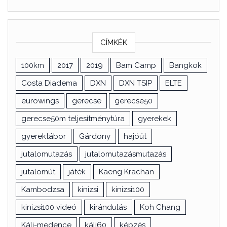
CÍMKÉK
100km
2017
2019
Bam Camp
Bangkok
Costa Diadema
DXN
DXN TSIP
ELTE
eurowings
gerecse
gerecse50
gerecse50m teljesítménytúra
gyerekek
gyerektábor
Gárdony
hajóút
jutalomutazás
jutalomutazásmutazás
jutalomút
játék
Kaeng Krachan
Kambodzsa
kinizsi
kinizsi100
kinizsi100 videó
kirándulás
Koh Chang
Káli-medence
káli60
képzés