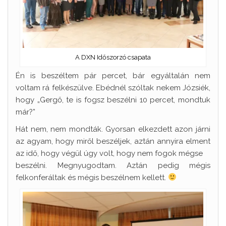
A DXN Időszorzó csapata
Én is beszéltem pár percet, bár egyáltalán nem
voltam rá felkészülve. Ebédnél szóltak nekem Józsiék,
hogy „Gergő, te is fogsz beszélni 10 percet, mondtuk
már?”
Hát nem, nem mondták. Gyorsan elkezdett azon járni
az agyam, hogy miről beszéljek, aztán annyira elment
az idő, hogy végül úgy volt, hogy nem fogok mégse
beszélni. Megnyugodtam. Aztán pedig mégis
felkonferáltak és mégis beszélnem kellett.