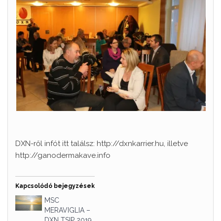
DXN-ről infót itt találsz: http://dxnkarrier.hu, illetve
http://ganodermakave.info
Kapcsolódó bejegyzések
MSC
MERAVIGLIA –
DXN TSIP 2019