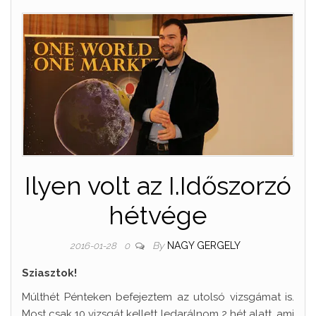
Ilyen volt az I.Időszorzó
hétvége
By
NAGY GERGELY
2016-01-28
0
Sziasztok!
Múlthét Pénteken befejeztem az utolsó vizsgámat is.
Most csak 10 vizsgát kellett ledarálnom 2 hét alatt, ami