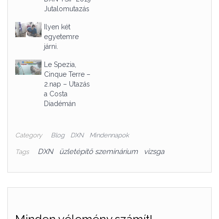
Jutalomutazás
Ilyen két
egyetemre
járni.
Le Spezia,
Cinque Terre –
2.nap – Utazás
a Costa
Diadémán
Category
Blog
DXN
Mindennapok
DXN
üzletépítő szeminárium
vizsga
Tags