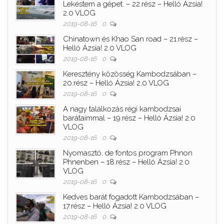
Lekéstem a gépet. – 22.rész – Helló Ázsia!
2.0 VLOG
2019-08-16
0
Chinatown és Khao San road – 21.rész –
Helló Ázsia! 2.0 VLOG
2019-08-16
0
Keresztény közösség Kambodzsában –
20.rész – Helló Ázsia! 2.0 VLOG
2019-08-16
0
A nagy találkozás régi kambodzsai
barátaimmal – 19.rész – Helló Ázsia! 2.0
VLOG
2019-08-16
0
Nyomasztó, de fontos program Phnon
Phnenben – 18.rész – Helló Ázsia! 2.0
VLOG
2019-08-16
0
Kedves barát fogadott Kambodzsában –
17.rész – Helló Ázsia! 2.0 VLOG
2019-08-16
0