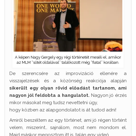
A képen Nagy Gergely egy régi történetét meséli el, amikor
az MLM “sötét oldalával” találkozott még “fiatal” korában.
De szerencsére az improvizáció ellenére a
visszajelzések és a közönség reakciója alapján
sikerült egy olyan rövid előadást tartanom, ami
nagyon jól feldobta a hangulatot.
Nagyon jó érzés
mikor másokat meg tudsz nevettetni úgy,
hogy közben az alapgondolatot is át tudod adni!
Amiről beszéltem az egy történet, ami jó régen történt
velem, miszerint… sajnálom, most nem mondom el.
Majd máskor megosztom itt is, talán egy videó