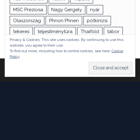
MSC Preziosa
Nagy Gergely
nyár
Olaszország
Phnon Phnen
pótkinizsi
tekeres
teljesítménytúra
Thaiföld
tábor
Privacy & Cookies: This site uses cookies. By continuing to use this
túra
utazás
vizsga
Ázsia
website, you agree to their use.
To find out more, including how to control cookies, see here:
Cookie
Policy
Proudly powered by
WordPress
|
Theme:
Head Blog