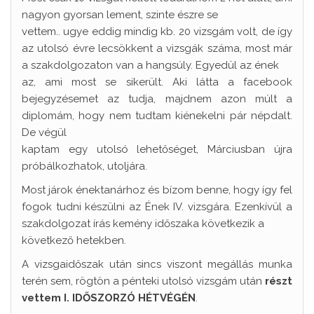
nagyon gyorsan lement, szinte észre se
vettem.. ugye eddig mindig kb. 20 vizsgám volt, de így
az utolsó évre lecsökkent a vizsgák száma, most már
a szakdolgozaton van a hangsúly. Egyedül az ének
az, ami most se sikerült. Aki látta a facebook
bejegyzésemet az tudja, majdnem azon múlt a
diplomám, hogy nem tudtam kiénekelni pár népdalt.
De végül
kaptam egy utolsó lehetőséget, Márciusban újra
próbálkozhatok, utoljára.
Most járok énektanárhoz és bízom benne, hogy így fel
fogok tudni készülni az Ének IV. vizsgára. Ezenkívül a
szakdolgozat írás kemény időszaka következik a
következő hetekben.
A vizsgaidőszak után sincs viszont megállás munka
terén sem, rögtön a pénteki utolsó vizsgám után
részt
vettem I. IDŐSZORZÓ HÉTVÉGÉN
.