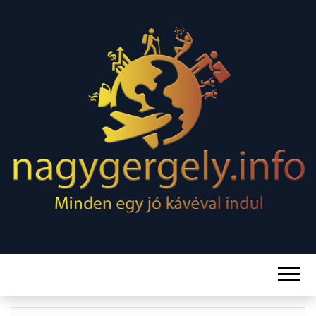
Minden egy jó kávéval indul
NAGY
GERGELY