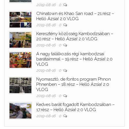
2019-08-16
0
Chinatown és Khao San road – 21.rész –
Helló Ázsia! 2.0 VLOG
2019-08-16
0
Keresztény közösség Kambodzsában –
20.rész – Helló Ázsia! 2.0 VLOG
2019-08-16
0
A nagy találkozás régi kambodzsai
barátaimmal – 19.rész – Helló Ázsia! 2.0
VLOG
2019-08-16
0
Nyomasztó, de fontos program Phnon
Phnenben – 18.rész – Helló Ázsia! 2.0
VLOG
2019-08-16
0
Kedves barát fogadott Kambodzsában –
17.rész – Helló Ázsia! 2.0 VLOG
2019-08-16
0