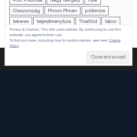
Olaszország
Phnon Phnen
pótkinizsi
tekeres
teljesítménytúra
Thaiföld
tábor
Privacy & Cookies: This site uses cookies. By continuing to use this
túra
utazás
vizsga
Ázsia
website, you agree to their use.
To find out more, including how to control cookies, see here:
Cookie
Policy
Proudly powered by
WordPress
|
Theme:
Head Blog