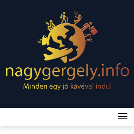
Minden egy jó kávéval indul
NAGY
GERGELY