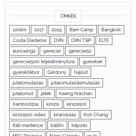
CÍMKÉK
100km
2017
2019
Bam Camp
Bangkok
Costa Diadema
DXN
DXN TSIP
ELTE
eurowings
gerecse
gerecse50
gerecse50m teljesítménytúra
gyerekek
gyerektábor
Gárdony
hajóút
jutalomutazás
jutalomutazásmutazás
jutalomút
játék
Kaeng Krachan
Kambodzsa
kinizsi
kinizsi100
kinizsi100 videó
kirándulás
Koh Chang
Káli-medence
káli60
képzés
MSC Preziosa
Nagy Gergely
nyár