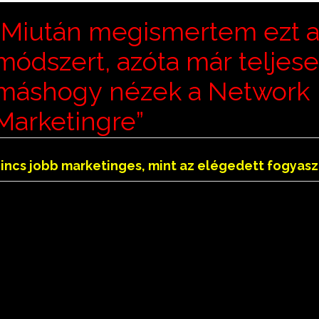
“Miután megismertem ezt 
ng a DXN-el – Hét részes
módszert, azóta már teljes
deóbemutató
máshogy nézek a Network
Marketingre”
iért te vagy a legalkalmasabb a Network Marketing
incs jobb marketinges, mint az elégedett fogyasz
eg azt az eszközt és azt a módszert, amit az MLM v
ég nagyon kevesen ismernek!