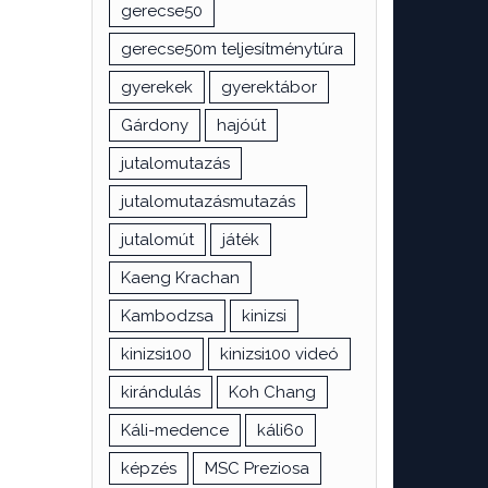
gerecse50
gerecse50m teljesítménytúra
gyerekek
gyerektábor
Gárdony
hajóút
jutalomutazás
jutalomutazásmutazás
jutalomút
játék
Kaeng Krachan
Kambodzsa
kinizsi
kinizsi100
kinizsi100 videó
kirándulás
Koh Chang
Káli-medence
káli60
képzés
MSC Preziosa