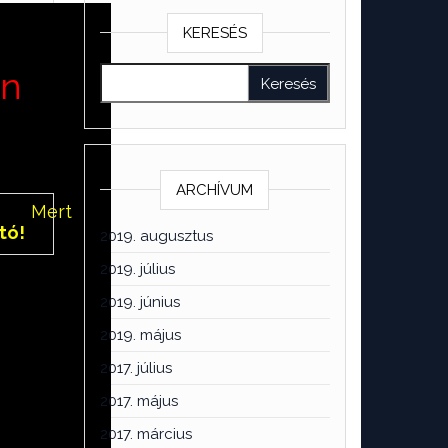
a
KERESÉS
en
ARCHÍVUM
re?
Mert
tó!
Ismerd
2019. augusztus
ilágában
2019. július
2019. június
2019. május
2017. július
2017. május
2017. március