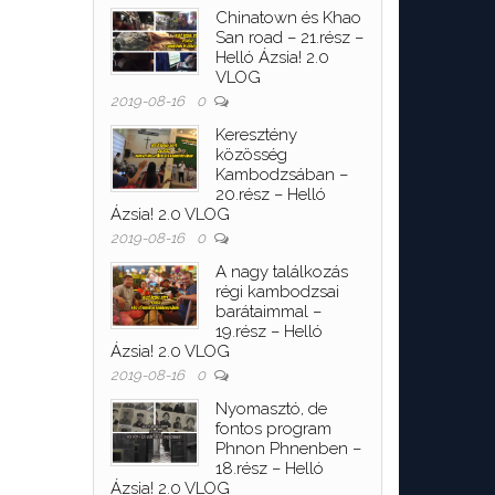
Chinatown és Khao
San road – 21.rész –
Helló Ázsia! 2.0
VLOG
2019-08-16
0
Keresztény
közösség
Kambodzsában –
20.rész – Helló
Ázsia! 2.0 VLOG
2019-08-16
0
A nagy találkozás
régi kambodzsai
barátaimmal –
19.rész – Helló
Ázsia! 2.0 VLOG
2019-08-16
0
Nyomasztó, de
fontos program
Phnon Phnenben –
18.rész – Helló
Ázsia! 2.0 VLOG