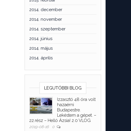
2015. február
2014. december
2014. november
2014. szeptember
2014. június
2014. május
2014. április
LEGUTÓBBI BLOG
Izzasztó 48 óra volt
hazaérni
Budapestre.
Lekéstem a gépet. –
22.rész – Helló Ázsia! 2.0 VLOG
2019-08-16
0