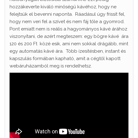
hozzákeverte kiváló minőségű kávéhoz, hogy ne
felejtsük el bevenni naponta. Ráadásul úgy frissít fel,
hogy nem veri fel a szívet és nem fáj tőle a gyomrod.
Pont emiatt nem is reális a hagyományos kávé árához
viszonyítani, de azért megteszem: egy bögre kávé ára
120 és 200 Ft közé esik, ami nem sokkal drágább, mint
egy automatás kávé ára. Több ízesítésben, instant és
kapszulás formában kapható, amit a cégtől kapott
webáruházamból meg is rendelhetsz.