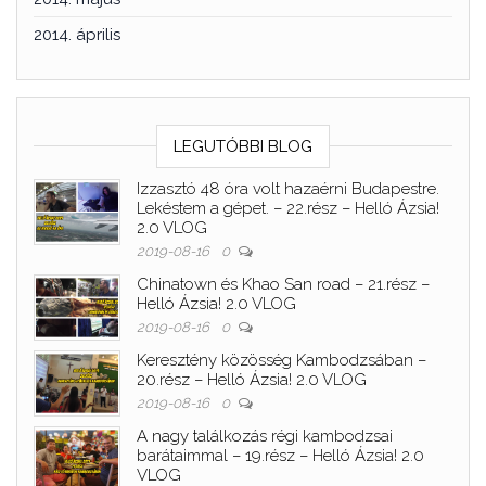
2014. április
LEGUTÓBBI BLOG
Izzasztó 48 óra volt hazaérni Budapestre.
Lekéstem a gépet. – 22.rész – Helló Ázsia!
2.0 VLOG
2019-08-16
0
Chinatown és Khao San road – 21.rész –
Helló Ázsia! 2.0 VLOG
2019-08-16
0
Keresztény közösség Kambodzsában –
20.rész – Helló Ázsia! 2.0 VLOG
2019-08-16
0
A nagy találkozás régi kambodzsai
barátaimmal – 19.rész – Helló Ázsia! 2.0
VLOG