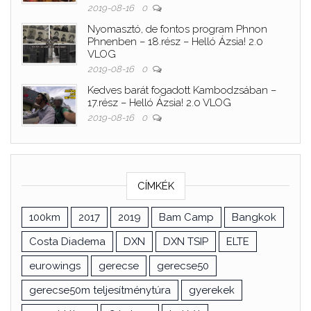
2019-08-16
0
Nyomasztó, de fontos program Phnon
Phnenben – 18.rész – Helló Ázsia! 2.0
VLOG
2019-08-16
0
Kedves barát fogadott Kambodzsában –
17.rész – Helló Ázsia! 2.0 VLOG
2019-08-16
0
CÍMKÉK
100km
2017
2019
Bam Camp
Bangkok
Costa Diadema
DXN
DXN TSIP
ELTE
eurowings
gerecse
gerecse50
gerecse50m teljesítménytúra
gyerekek