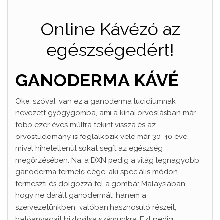
Online Kávézó az
egészségedért!
GANODERMA KÁVÉ
Oké, szóval, van ez a ganoderma lucidiumnak
nevezett gyógygomba, ami a kínai orvoslásban már
több ezer éves múltra tekint vissza és az
orvostudomány is foglalkozik vele már 30-40 éve,
mivel hihetetlenül sokat segít az egészség
megőrzésében. Na, a DXN pedig a világ legnagyobb
ganoderma termelő cége, aki speciális módon
termeszti és dolgozza fel a gombát Malaysiában,
hogy ne darált ganodermát, hanem a
szervezetünkben valóban hasznosuló részeit,
hatóanyagait biztosítsa számunkra. Ezt pedig