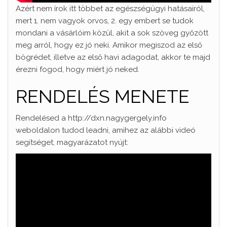
Azért nem írok itt többet az egészségügyi hatásairól,
mert 1. nem vagyok orvos, 2. egy embert se tudok
mondani a vásárlóim közül, akit a sok szöveg győzött
meg arról, hogy ez jó neki. Amikor megiszod az első
bögrédet, illetve az első havi adagodat, akkor te majd
érezni fogod, hogy miért jó neked.
RENDELÉS MENETE
Rendelésed a http://dxn.nagygergely.info
weboldalon tudod leadni, amihez az alábbi videó
segítséget, magyarázatot nyújt: