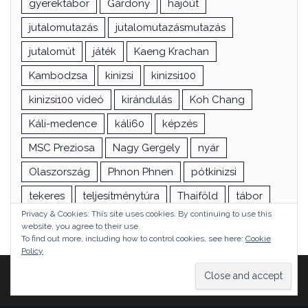
gyerektábor
Gárdony
hajóút
jutalomutazás
jutalomutazásmutazás
jutalomút
játék
Kaeng Krachan
Kambodzsa
kinizsi
kinizsi100
kinizsi100 videó
kirándulás
Koh Chang
Káli-medence
káli60
képzés
MSC Preziosa
Nagy Gergely
nyár
Olaszország
Phnon Phnen
pótkinizsi
tekeres
teljesítménytúra
Thaiföld
tábor
Privacy & Cookies: This site uses cookies. By continuing to use this
túra
utazás
vizsga
Ázsia
website, you agree to their use.
To find out more, including how to control cookies, see here:
Cookie
Policy
Proudly powered by
WordPress
|
Theme:
Head Blog