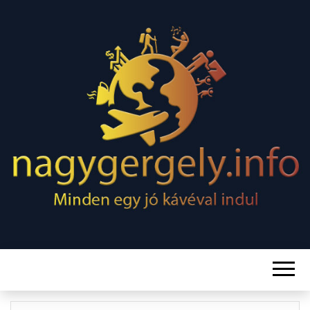
Minden egy jó kávéval indul
NAGY
GERGELY