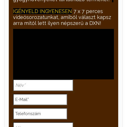
IGÉNYELD INGYENESEN
7 x 7 perces
videósorozatunkat, amiből választ kapsz
arra mitől lett ilyen népszerű a DXN!