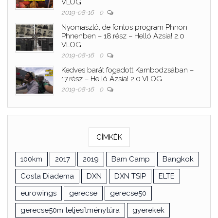
VLOG
2019-08-16
0
Nyomasztó, de fontos program Phnon
Phnenben – 18.rész – Helló Ázsia! 2.0
VLOG
2019-08-16
0
Kedves barát fogadott Kambodzsában –
17.rész – Helló Ázsia! 2.0 VLOG
2019-08-16
0
CÍMKÉK
100km
2017
2019
Bam Camp
Bangkok
Costa Diadema
DXN
DXN TSIP
ELTE
eurowings
gerecse
gerecse50
gerecse50m teljesítménytúra
gyerekek