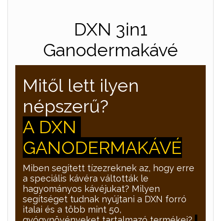
DXN 3in1
Ganodermakávé
Mitől lett ilyen
népszerű?
A DXN
GANODERMAKÁVÉ
Miben segített tízezreknek az, hogy erre
a speciális kávéra váltották le
hagyományos kávéjukat? Milyen
segítséget tudnak nyújtani a DXN forró
italai és a több mint 50,
gyógynövényeket tartalmazó termékei?