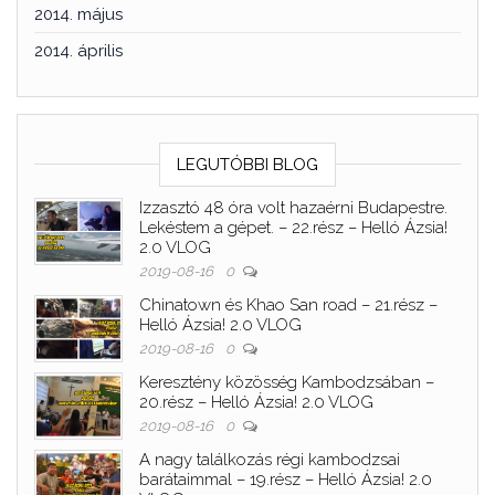
2014. május
2014. április
LEGUTÓBBI BLOG
Izzasztó 48 óra volt hazaérni Budapestre.
Lekéstem a gépet. – 22.rész – Helló Ázsia!
2.0 VLOG
2019-08-16
0
Chinatown és Khao San road – 21.rész –
Helló Ázsia! 2.0 VLOG
2019-08-16
0
Keresztény közösség Kambodzsában –
20.rész – Helló Ázsia! 2.0 VLOG
2019-08-16
0
A nagy találkozás régi kambodzsai
barátaimmal – 19.rész – Helló Ázsia! 2.0