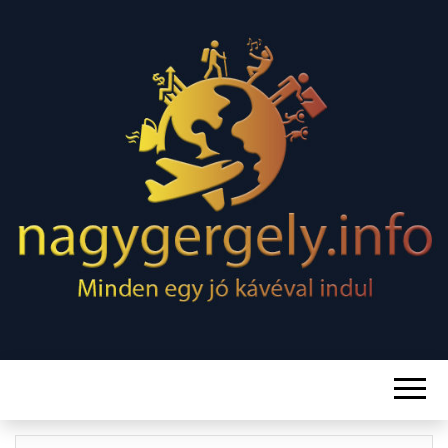
Minden egy jó kávéval indul
NAGY
GERGELY