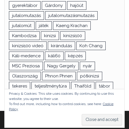
gyerektábor
Gárdony
hajóút
jutalomutazás
jutalomutazásmutazás
jutalomút
játék
Kaeng Krachan
Kambodzsa
kinizsi
kinizsi100
kinizsi100 videó
kirándulás
Koh Chang
Káli-medence
káli60
képzés
MSC Preziosa
Nagy Gergely
nyár
Olaszország
Phnon Phnen
pótkinizsi
tekeres
teljesítménytúra
Thaiföld
tábor
Privacy & Cookies: This site uses cookies. By continuing to use this
túra
utazás
vizsga
Ázsia
website, you agree to their use.
To find out more, including how to control cookies, see here:
Cookie
Policy
Proudly powered by
WordPress
|
Theme:
Head Blog