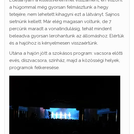
Édesanyám a kistestvéreimmel visszament, én viszont
a húgommal még gyorsan felmásztunk a hegy
tetejére, nem lehetett kihagyni ezt a látványt. Sajnos
sietnünk kellett. Már elég magasan voltunk, de 7
percünk maradt a vonatindulásig, tehát mindent
beleadva gyorsan lerohantunk az állomáshoz. Elértük
és a hajóhoz is kényelmesen visszaértünk.
Utána a hajón jött a szokásos program: vacsora előtti
evés, díszvacsora, színház, majd a közösségi helyek,
programok felkeresése.