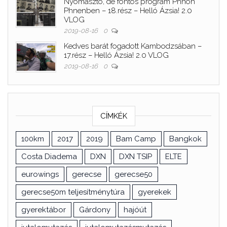
Nyomasztó, de fontos program Phnon
Phnenben – 18.rész – Helló Ázsia! 2.0
VLOG
2019-08-16
0
Kedves barát fogadott Kambodzsában –
17.rész – Helló Ázsia! 2.0 VLOG
2019-08-16
0
CÍMKÉK
100km
2017
2019
Bam Camp
Bangkok
Costa Diadema
DXN
DXN TSIP
ELTE
eurowings
gerecse
gerecse50
gerecse50m teljesítménytúra
gyerekek
gyerektábor
Gárdony
hajóút