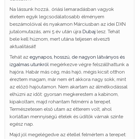
Na lássunk hozzá.. óriási lemaradásban vagyok
életem egyik legcsodálatosabb élményem
beszámolóival és nyakamon Márciusban az idei DXN
jutalomutazás, ami 5 év után újra
Dubaj
lesz. Tehát
bele kell húznom, mert utána teljesen elveszti
aktualitását!
Tehát az
egynapos, hosszú, de nagyon látványos és
izgalmas utunkról
megérkezve végre felszállhattunk a
hajóra. Habár más cég, más hajó, mégis kicsit otthon
éreztem magam, már nem ért akkora nagy sokk, mint
az előző hajóutamon. Nem akartam az álmélkodással
elhúzni az időt: gyorsan megkerestem a kabinom,
kipakoltam, majd rohantam felmérni a terepet.
Természetesen első utam az étterem volt, ahol
korlátlan mennyiségű ételek és üdítők várnak szinte
egész nap.
Majd jól megelégedve az étellel felmértem a terepet: