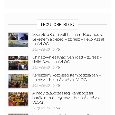
LEGUTÓBBI BLOG
Izzasztó 48 óra volt hazaérni Budapestre.
Lekéstem a gépet. – 22.rész – Helló Ázsia!
2.0 VLOG
2019-08-16
0
Chinatown és Khao San road – 21.rész –
Helló Ázsia! 2.0 VLOG
2019-08-16
0
Keresztény közösség Kambodzsában –
20.rész – Helló Ázsia! 2.0 VLOG
2019-08-16
0
A nagy találkozás régi kambodzsai
barátaimmal – 19.rész – Helló Ázsia! 2.0
VLOG
2019-08-16
0