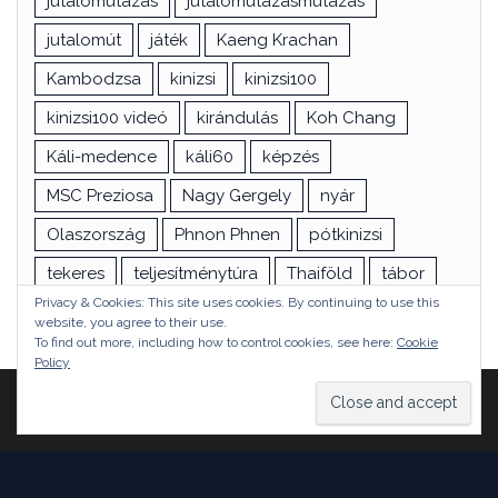
jutalomutazás
jutalomutazásmutazás
jutalomút
játék
Kaeng Krachan
Kambodzsa
kinizsi
kinizsi100
kinizsi100 videó
kirándulás
Koh Chang
Káli-medence
káli60
képzés
MSC Preziosa
Nagy Gergely
nyár
Olaszország
Phnon Phnen
pótkinizsi
tekeres
teljesítménytúra
Thaiföld
tábor
Privacy & Cookies: This site uses cookies. By continuing to use this
túra
utazás
vizsga
Ázsia
website, you agree to their use.
To find out more, including how to control cookies, see here:
Cookie
Policy
Proudly powered by
WordPress
|
Theme:
Head Blog