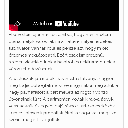
Elkövettem újonnan azt a hibát, hogy nem néztem
utána melyik városnak mi a háttere, milyen érdekes
tudnivalók vannak róla és persze azt, hogy miket
érdemes meglátogatni. Ezért csak ismeretlenül
szépen kicsekkoltunk a hajóból és nekiiramodtunk a
város felfedezésének.
A kaktuszok, pálmafák, narancsfák látványa nagyon
meg tudja dobogtatni a szívem, így mikor megláttuk a
nagy pálmafasort a part mellett az rögtön vonzó
útvonalnak tűnt. A partmentén voltak kirakva ágyuk,
vasmacskák és egyéb hajózáshoz tartozó eszközök.
Természetesen kipróbáltuk őket, az ágyukat meg szó
szerint meg is lovagoltuk.