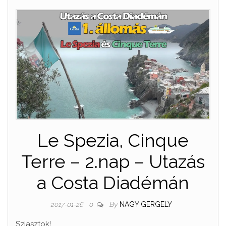
Le Spezia, Cinque
Terre – 2.nap – Utazás
a Costa Diadémán
By
NAGY GERGELY
2017-01-26
0
Sziasztok!