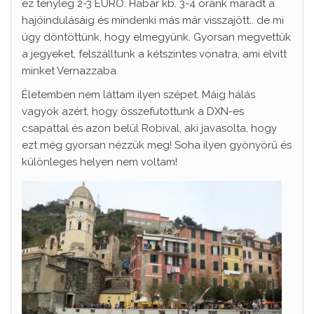
ez tényleg 2-3 EURÓ. Habár kb. 3-4 óránk maradt a
hajóindulásáig és mindenki más már visszajött.. de mi
úgy döntöttünk, hogy elmegyünk. Gyorsan megvettük
a jegyeket, felszálltunk a kétszintes vonatra, ami elvitt
minket Vernazzaba.
Életemben nem láttam ilyen szépet. Máig hálás
vagyok azért, hogy összefutottunk a DXN-es
csapattal és azon belül Robival, aki javasolta, hogy
ezt még gyorsan nézzük meg! Soha ilyen gyönyörű és
különleges helyen nem voltam!