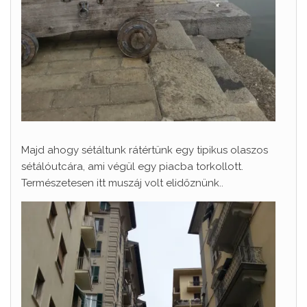
Majd ahogy sétáltunk rátértünk egy tipikus olaszos
sétálóutcára, ami végül egy piacba torkollott.
Természetesen itt muszáj volt elidőznünk..