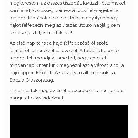
megkerestem az összes uszodát, jakuzzit, éttermeket,
színházat, közösségi zenés-táncos helységeket, a
legjobb kilátásokat stb stb. Persze egy ilyen nagy
hajót felfedezni még az utazás utolsó napjáig sem
lehetséges teljes mértékben!
Az első nap tehát a hajó felfedezéséről szólt,
lazításról, pihenésről és evésről. A többi is hasonló
módon telt mondjuk.. amellett, hogy emellett
mindennap kimentünk megnézni azt a várost, ahol a
hajó éppen kikötött. Az első ilyen állomásunk La
Spezia Olaszország.
Itt nézhetitek meg az erről összerakott zenés, táncos,
hangulatos kis videómat: