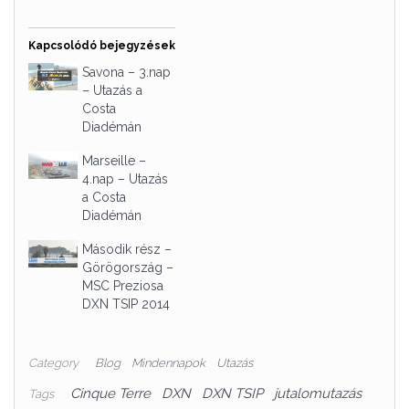
Kapcsolódó bejegyzések
Savona – 3.nap
– Utazás a
Costa
Diadémán
Marseille –
4.nap – Utazás
a Costa
Diadémán
Második rész –
Görögország –
MSC Preziosa
DXN TSIP 2014
Category
Blog
Mindennapok
Utazás
Cinque Terre
DXN
DXN TSIP
jutalomutazás
Tags