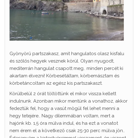
Gyönyörű partszakasz, amit hangulatos olasz kisfalu
és szőlős hegyek vesznek körül. Olyan nyugodt,
mediterrán hangulat csapott meg.. minden percét ki
akartam élvezni! Körbesétáltam, körbemásztam és
körbetáncoltam az egész kis partszakaszt.
Körülbelül 2 órát töltöttünk el mikor vissza kellett
indulnunk. Azonban mikor mentünk a vonathoz, akkor
fedeztük fel, hogy a vasút mögül fel lehet menni a
hegy tetejére.. Nagy dilemmában voltam, mert a
hajónk kb. 1,5 óra múlva indul, és ha ezt a vonatot
nem érem el a következő csak 25-30 perc múlva jön..