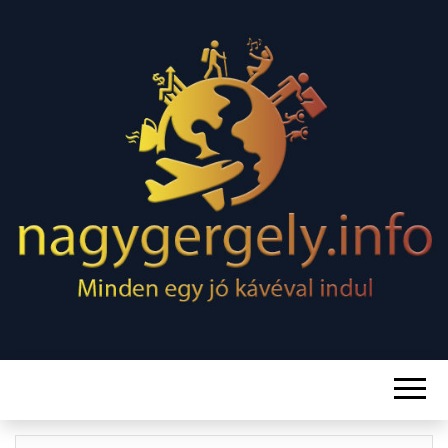
Minden egy jó kávéval indul
NAGY
GERGELY