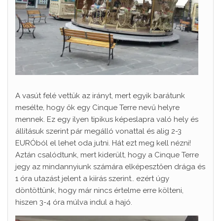
A vasút felé vettük az irányt, mert egyik barátunk
mesélte, hogy ők egy Cinque Terre nevű helyre
mennek. Ez egy ilyen tipikus képeslapra való hely és
állításuk szerint pár megálló vonattal és alig 2-3
EURÓból el lehet oda jutni. Hát ezt meg kell nézni!
Aztán csalódtunk, mert kiderült, hogy a Cinque Terre
jegy az mindannyiunk számára elképesztően drága és
1 óra utazást jelent a kiírás szerint.. ezért úgy
döntöttünk, hogy már nincs értelme erre költeni,
hiszen 3-4 óra múlva indul a hajó.