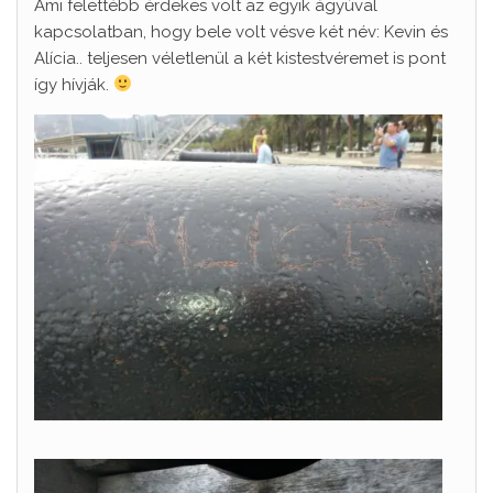
Ami felettébb érdekes volt az egyik ágyúval
kapcsolatban, hogy bele volt vésve két név: Kevin és
Alícia.. teljesen véletlenül a két kistestvéremet is pont
így hívják.